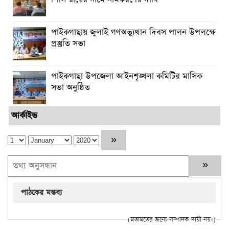
পাইকগাছায় জুলাই গণঅভ্যুথান দিবস পালন উপলক্ষে
প্রস্তুতি সভা
পাইকগাছা উপজেলা আইনশৃঙ্খলা কমিটির মাসিক
সভা অনুষ্ঠিত
আর্কাইভ
পাঠকের মন্তব্য
(মতামতের জন্যে সম্পাদক দায়ী নয়।)