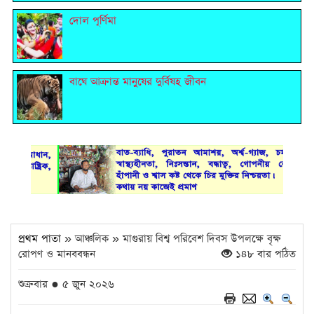
দোল পূর্ণিমা
বাঘে আক্রান্ত মানুষের দুর্বিষহ জীবন
প্রথম পাতা
» আঞ্চলিক » মাগুরায় বিশ্ব পরিবেশ দিবস উপলক্ষে বৃক্ষ
রোপণ ও মানববন্ধন
১৪৮ বার পঠিত
শুক্রবার ● ৫ জুন ২০২৬