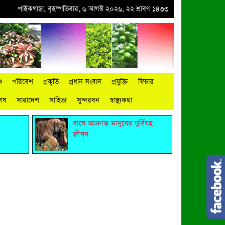
য জোটেরস্মারকলিপি প্রদান
পাইকগাছা, বৃহস্পতিবার, ৬ আগস্ট ২০২৬, ২২ শ্রাবণ ১৪৩৩
●
মাগুরায় সাকিব আল হাসানের বাড়িতে ভাঙচুর, পেট্রোল নিক
ু
পরিবেশ
প্রকৃতি
প্রধান সংবাদ
প্রযুক্তি
ফিচার
শেষ
সারাদেশ
সাহিত্য
সুন্দরবন
স্বাস্থ্যকথা
বাঘে আক্রান্ত মানুষের দুর্বিষহ
জীবন