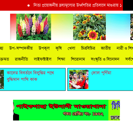
●
নিত্য প্রয়োজনীয় দ্রব্যমূল্যের উর্ধ্বগতির প্রতিবাদে মাগুরায় ১১দলীয় ঐক্
্য
উপ-সম্পাদকীয়
উপকূল
কৃষি
খেলা
চিত্রবিচিত্র
জাতীয়
নারী ও শিশ
ুক্তমত
রাজনীতি
লাইফস্টাইল
শিক্ষা
শিরোনাম
সংস্কৃতি ও বিনোদন
সর্ব
কালের বিবর্তনে বিলুপ্তির পথে
দোল পূর্ণিমা
বুদ্ধিমান পাখি কাক