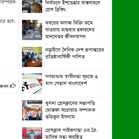
ারস্পরিক
নির্বাচনে ইশতেহার বাস্তবায়নে
বর্ষার প্রকৃতি রাঙিয়ে তুলেছে কদম ফুল
প্রেস ব্রিফিং
পাইকগাছায় বিলুপ্তির পথে বর্ষার কদম
াখতে হবে।
খবরের কাগজ বিক্রি কমে
ফুল
যাওয়ায় মাগুরার হকারদের
মানবেতর জীবনযাপন
নড়াইলে দৈনিক দেশ রূপান্তরের
প্রতিষ্ঠাবার্ষিকী পালিত
গণমাধ্যম স্বাধীনতা সূচকে ৩
ধাপ পেছাল বাংলাদেশ
্বোধন
খুলনা প্রেসক্লাবের সভাপতি
মোস্তফা সরোয়ার-সম্পাদক
তরিকুল ইসলাম
প্রেসক্লাব পাইকগাছা এর ত্রৈ-
মাসিক সভা অনুষ্ঠিত