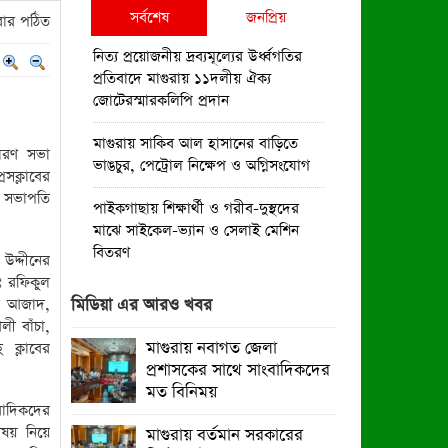
সর্বশেষ
জনপ্রিয়
ার পঠিত
নিত্য প্রয়োজনীয় দ্রব্যমূল্যের উর্ধ্বগতির
প্রতিবাদে মাগুরায় ১১দলীয় ঐক্য
জোটেরস্মারকলিপি প্রদান
মাগুরায় সাকিব আল হাসানের বাড়িতে
ধারণ সভা
ভাঙচুর, পেট্রোল নিক্ষেপ ও অগ্নিসংযোগ
সক্লাবের
র সভাপতি
পাইকগাছায় শিক্ষার্থী ও গরীব-দুস্থদের
মাঝে সাইকেল-ভ্যান ও সেলাই মেশিন
বিতরণ
দ্দীনের
ঃ রফিকুল
পাইকগাছায় জুলাই উদযাপন উপলক্ষে
াম আজাদ,
মিডিয়া এর আরও খবর
বিএনপির আনন্দ মিছিল ও সমাবেশ
ী বাঁচা,
মাগুরায় নবাগত জেলা
ক্লাবের
পাইকগাছায় জুলাই গণঅভ্যুত্থান দিবস
প্রশাসকের সাথে সাংবাদিকদের
পালিত
মত বিনিময়
বাদিকদের
মাগুরায় জুলাই গণঅভ্যুত্থান দিবস পালিত
িষয় নিয়ে
মাগুরায় বর্তমান সরকারের