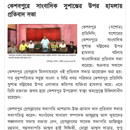
কেশবপুরে সাংবাদিক সুশান্তের উপর হামলায়
প্রতিবাদ সভা
কেশবপুর (যশোর)
প্রতিনিধি; যশোরের
কেশবপুরে সাংবাদিক
সুশান্ত মল্লিকের উপর
হামলার ঘটনায়
সাংবাদিকরা প্রতিবাদ সভা
করেছে। শুক্রবার সকালে
কেশবপুর প্রেসক্লাব মিলনায়তনে ওই প্রতিবাদ সভার আয়োজন করা হয়।
গত বৃহস্পতিবার সবুজ বাংলা ও বিডি খবর পত্রিকার কেশবপুর প্রতিনিধি
সুশান্ত মল্লিকের উপর এলাকার কতিপয় ব্যক্তিরা হামলার করে। এতে
তিনি রক্তাক্ত জখম হয়ে কেশবপুর উপজেলা স্বাস্থ্য কমপ্লেক্সে চিকিৎসাধীন
রয়েছেন।
কেশবপুর প্রেসক্লাবের সভাপতি আশরাফ-উজ-জামান খান প্রতিবাদ সভার
সভাপতিত্ব করেন। সংগঠনের সাধারণ সম্পাদক আব্দুল্লাহ আল ফুয়াদের
সঞ্চালনায় সভায় বক্তব্য দেন, প্রেসক্লাবের সাবেক সভাপতি আজিজুর
রহমান, সহসভাপতি আব্দুল হাই সিদ্দিকী, মোল্লা আব্দুস সাত্তার, যুগ্ম