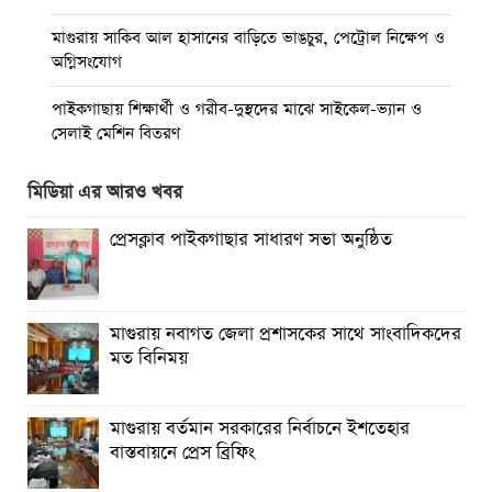
মাগুরায় সাকিব আল হাসানের বাড়িতে ভাঙচুর, পেট্রোল নিক্ষেপ ও
অগ্নিসংযোগ
পাইকগাছায় শিক্ষার্থী ও গরীব-দুস্থদের মাঝে সাইকেল-ভ্যান ও
সেলাই মেশিন বিতরণ
পাইকগাছায় জুলাই উদযাপন উপলক্ষে বিএনপির আনন্দ মিছিল ও
মিডিয়া এর আরও খবর
সমাবেশ
প্রেসক্লাব পাইকগাছার সাধারণ সভা অনুষ্ঠিত
পাইকগাছায় জুলাই গণঅভ্যুত্থান দিবস পালিত
মাগুরায় জুলাই গণঅভ্যুত্থান দিবস পালিত
মাগুরায় নবাগত জেলা প্রশাসকের সাথে সাংবাদিকদের
বর্ষার প্রকৃতি রাঙিয়ে তুলেছে কদম ফুল
মত বিনিময়
মাগুরায় বর্তমান সরকারের নির্বাচনে ইশতেহার
বাস্তবায়নে প্রেস ব্রিফিং