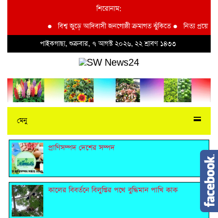
শিরোনাম:
●
বিশ্ব জুড়ে আদিবাসী জনগোষ্ঠী ক্রমাগত ঝুঁকিতে
●
নিত্য প্রয়োজনীয় দ
পাইকগাছা, শুক্রবার, ৭ আগস্ট ২০২৬, ২২ শ্রাবণ ১৪৩৩
মেনু
প্রাণিসম্পদ দেশের সম্পদ
কালের বিবর্তনে বিলুপ্তির পথে বুদ্ধিমান পাখি কাক