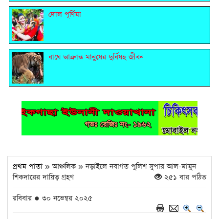
দোল পূর্ণিমা
বাঘে আক্রান্ত মানুষের দুর্বিষহ জীবন
প্রথম পাতা
» আঞ্চলিক » নড়াইলে নবাগত পুলিশ সুপার আল-মামুন
শিকদারের দায়িত্ব গ্রহণ
২৫১ বার পঠিত
রবিবার ● ৩০ নভেম্বর ২০২৫