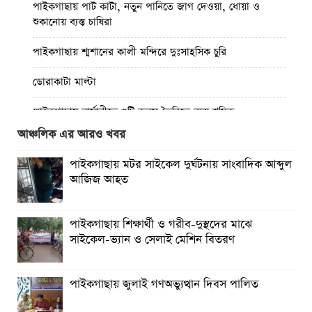
পাইকগাছায় পাট কাটা, নতুন পানিতে জাগ দেওয়া, ধোয়া ও
শুকানোয় ব্যস্ত চাষিরা
পাইকগাছায় শ্মশানের কালী মন্দিরে দুঃসাহসিক চুরি
ডোরাকাটা মাল্টা
পাইকগাছায় নার্সারীতে গুটি কলম তৈরিতে ব্যস্ত শ্রমিক
আঞ্চলিক এর আরও খবর
বিশ্ব জুড়ে আদিবাসী জনগোষ্ঠী ক্রমাগত ঝুঁকিতে
পাইকগাছায় মটর সাইকেল দুর্ঘটনায় সাংবাদিক আব্দুল
নিত্য প্রয়োজনীয় দ্রব্যমূল্যের উর্ধ্বগতির প্রতিবাদে মাগুরায় ১১দলীয়
আজিজ আহত
ঐক্য জোটেরস্মারকলিপি প্রদান
মাগুরায় সাকিব আল হাসানের বাড়িতে ভাঙচুর, পেট্রোল নিক্ষেপ ও
পাইকগাছায় শিক্ষার্থী ও গরীব-দুস্থদের মাঝে
অগ্নিসংযোগ
সাইকেল-ভ্যান ও সেলাই মেশিন বিতরণ
পাইকগাছায় জুলাই গণঅভ্যুত্থান দিবস পালিত