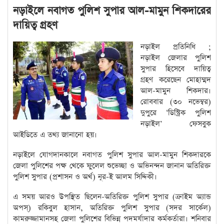
নড়াইলে নবাগত পুলিশ সুপার আল-মামুন শিকদারের
দায়িত্ব গ্রহণ
নড়াইল প্রতিনিধি ;
নড়াইল জেলার পুলিশ
সুপার হিসেবে দায়িত্ব
গ্রহণ করেছেন মোহাম্মদ
আল-মামুন শিকদার।
রোববার (৩০ নভেম্বর)
দুপুরে ‘ডিস্ট্রিক পুলিশ
নড়াইল’ ফেসবুক
আইডিতে এ তথ্য জানানো হয়।
নড়াইলে যোগদানকালে নবাগত পুলিশ সুপার আল-মামুন শিকদারকে
জেলা পুলিশের পক্ষ থেকে ফুলেল শুভেচ্ছা ও অভিনন্দন জানান অতিরিক্ত
পুলিশ সুপার (প্রশাসন ও অর্থ) নূর-ই আলম সিদ্দিকী।
এ সময় আরও উপস্থিত ছিলেন-অতিরিক্ত পুলিশ সুপার (ক্রাইম অ্যান্ড
অপস্) রকিবুল হাসান, অতিরিক্ত পুলিশ সুপার (সদর সার্কেল)
কামরুজ্জামানসহ জেলা পুলিশের বিভিন্ন পদমর্যাদার কর্মকর্তারা। শনিবার