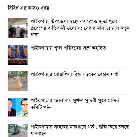
পাইকগাছায় জুলাই উদযাপন উপলক্ষে বিএনপির আনন্দ মিছিল ও
বিবিধ এর আরও খবর
সমাবেশ
পাইকগাছা উপজেলা স্বাস্থ্য কমপ্লেক্সে জুতা খুলে
পাইকগাছায় জুলাই গণঅভ্যুত্থান দিবস পালিত
প্রবেশের ব্যতিক্রমী উদ্যোগ: সেবার মান উন্নয়নে নতুন
ধারা
মাগুরায় জুলাই গণঅভ্যুত্থান দিবস পালিত
পাইকগাছায় পূজা পরিষদের সভা অনুষ্ঠিত
বর্ষার প্রকৃতি রাঙিয়ে তুলেছে কদম ফুল
পাইকগাছার বোয়ালিয়া ব্রিজ সড়কের বেহাল দশা
পাইকগাছার ভোলানাথ সুখদা সুন্দরী পুজা মন্দির
কমিটি গঠন
পাইকগাছায় সড়কের মাঝখানে গর্ত ; ঝুকি নিয়ে চলছে
যানবাহন