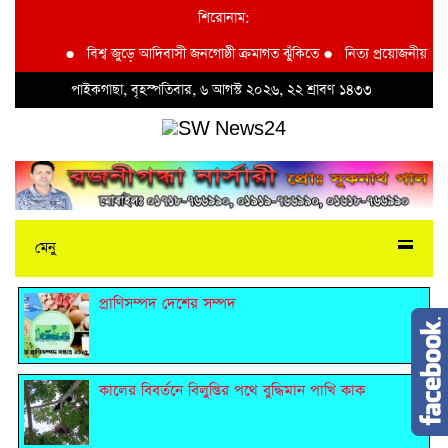
শিরোনাম:
●
বিশ্ব জুড়ে আদিবাসী জনগোষ্ঠী ক্রমাগত ঝুঁকিতে
●
নিত্য প্রয়োজনীয় দ্রব্যমূ
পাইকগাছা, বৃহস্পতিবার, ৬ আগস্ট ২০২৬, ২২ শ্রাবণ ১৪৩৩
মেনু
প্রাণিসম্পদ দেশের সম্পদ
কালের বিবর্তনে বিলুপ্তির পথে বুদ্ধিমান পাখি কাক