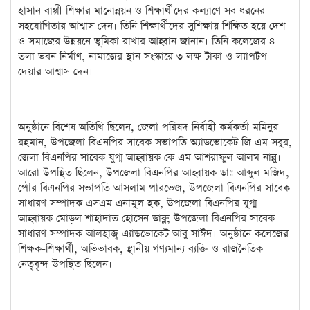
হাসান বাপ্পী শিক্ষার মানোন্নয়ন ও শিক্ষার্থীদের কল্যাণে সব ধরনের
সহযোগিতার আশ্বাস দেন। তিনি শিক্ষার্থীদের সুশিক্ষায় শিক্ষিত হয়ে দেশ
ও সমাজের উন্নয়নে ভূমিকা রাখার আহ্বান জানান। তিনি কলেজের ৪
তলা ভবন নির্মাণ, নামাজের স্থান সংস্কারে ৩ লক্ষ টাকা ও ল্যাপটপ
দেয়ার আশ্বাস দেন।
অনুষ্ঠানে
বিশেষ অতিথি ছিলেন, জেলা পরিষদ নির্বাহী কর্মকর্তা মমিনুর
রহমান, উপজেলা বিএনপির সাবেক সভাপতি অ্যাডভোকেট জি এম সবুর,
জেলা বিএনপির সাবেক যুগ্ম আহ্বায়ক কে এম আশরাফুল আলম নান্নু।
আরো উপস্থিত ছিলেন, উপজেলা বিএনপির আহ্বায়ক ডাঃ আব্দুল মজিদ,
পৌর বিএনপির সভাপতি আসলাম পারভেজ, উপজেলা বিএনপির সাবেক
সাধারণ সম্পাদক এসএম এনামুল হক, উপজেলা বিএনপির যুগ্ম
আহ্বায়ক মোড়ল শাহাদাত হোসেন ডাব্লু, উপজেলা বিএনপির সাবেক
সাধারণ সম্পাদক আলহাজ্ব এ্যাডভোকেট আবু সাঈদ। অনুষ্ঠানে কলেজের
শিক্ষক-শিক্ষার্থী, অভিভাবক, স্থানীয় গণ্যমান্য ব্যক্তি ও রাজনৈতিক
নেতৃবৃন্দ উপস্থিত ছিলেন।