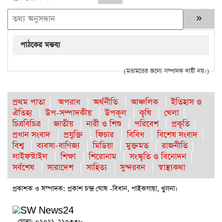
পাঠকের মন্তব্য
(মতামতের জন্যে সম্পাদক দায়ী নয়।)
প্রথম পাতা
অপরাধ
অর্থনীতি
আঞ্চলিক
ইতিহাস ও
ঐতিহ্য
উপ-সম্পাদকীয়
উপকূল
কৃষি
খেলা
চিত্রবিচিত্র
জাতীয়
নারী ও শিশু
পরিবেশ
প্রকৃতি
প্রধান সংবাদ
প্রযুক্তি
ফিচার
বিবিধ
বিশেষ সংবাদ
বিশ্ব
ব্যবসা-বাণিজ্য
মিডিয়া
মুক্তমত
রাজনীতি
লাইফস্টাইল
শিক্ষা
শিরোনাম
সংস্কৃতি ও বিনোদন
সর্বশেষ
সারাদেশ
সাহিত্য
সুন্দরবন
স্বাস্থ্যকথা
প্রকাশক ও সম্পাদক: প্রকাশ চন্দ্র ঘোষ -বিধান, পাইকগাছা, খুলনা।