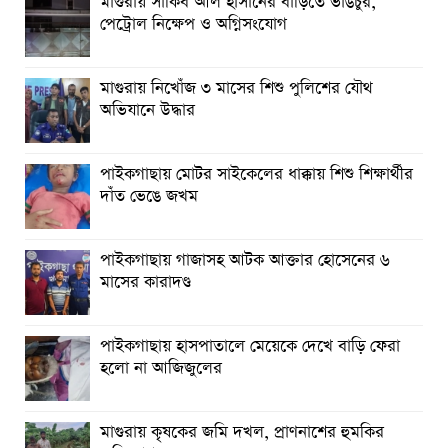
মাগুরায় সাকিব আল হাসানের বাড়িতে ভাঙচুর,
পাইকগাছায় জুলাই গণঅভ্যুত্থান দিবস পালিত
পেট্রোল নিক্ষেপ ও অগ্নিসংযোগ
মাগুরায় জুলাই গণঅভ্যুত্থান দিবস পালিত
মাগুরায় নিখোঁজ ৩ মাসের শিশু পুলিশের যৌথ
বর্ষার প্রকৃতি রাঙিয়ে তুলেছে কদম ফুল
অভিযানে উদ্ধার
পাইকগাছায় মোটর সাইকেলের ধাক্কায় শিশু শিক্ষার্থীর
দাঁত ভেঙে জখম
পাইকগাছায় গাজাসহ আটক আক্তার হোসেনের ৬
মাসের কারাদণ্ড
পাইকগাছায় হাসপাতালে মেয়েকে দেখে বাড়ি ফেরা
হলো না আজিজুলের
মাগুরায় কৃষকের জমি দখল, প্রাণনাশের হুমকির