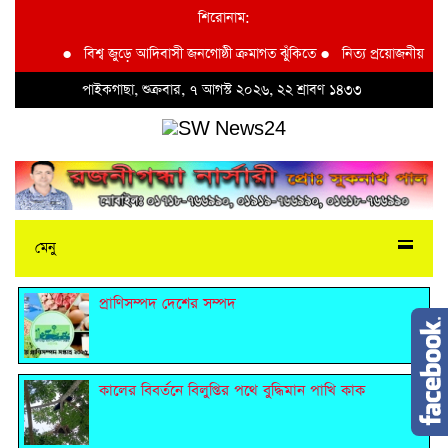
শিরোনাম:
●
বিশ্ব জুড়ে আদিবাসী জনগোষ্ঠী ক্রমাগত ঝুঁকিতে
●
নিত্য প্রয়োজনীয় দ্রব্যমূল
পাইকগাছা, শুক্রবার, ৭ আগস্ট ২০২৬, ২২ শ্রাবণ ১৪৩৩
মেনু
প্রাণিসম্পদ দেশের সম্পদ
কালের বিবর্তনে বিলুপ্তির পথে বুদ্ধিমান পাখি কাক