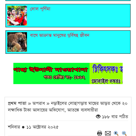
দোল পূর্ণিমা
বাঘে আক্রান্ত মানুষের দুর্বিষহ জীবন
প্রথম পাতা
» অপরাধ » নড়াইলের লোহাগড়ায় মাছের আড়ত থেকে ২০
লক্ষাধিক টাকা আদায়ের অভিযোগ, আতঙ্কে ব্যবসায়ীরা
১৮৮ বার পঠিত
শনিবার ● ১১ অক্টোবর ২০২৫