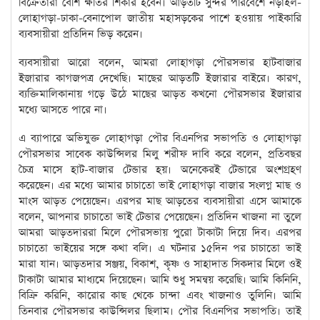
বিক্রেতারা বেশি ক্ষতির শিকার হবেন। আড়তটি সুন্দর পরিবেশে নড়াইল-
লোহাগড়া-ঢাকা-বেনাপোল জাতীয় মহাসড়কের পাশে হওয়ায় পাইকারি
ব্যবসায়ীরা প্রতিদিন ভিড় করেন।
ব্যবসায়ীরা আরো বলেন, আমরা লোহাগড়া পৌরসভার হাটবাজার
ইজারার কাগজপত্র দেখেছি। মাছের আড়তটি ইজারার বাইরে। কারণ,
ব্যক্তিমালিকানায় গড়ে উঠে মাছের আড়ত কখনো পৌরসভার ইজারার
মধ্যে আসতে পারে না।
এ ব্যাপারে অভিযুক্ত লোহাগড়া পৌর বিএনপির সভাপতি ও লোহাগড়া
পৌরসভার সাবেক কাউন্সিলর মিলু শরীফ দাবি করে বলেন, প্রতিবছর
চৈত্র মাসে হাট-বাজার টেন্ডার হয়। অনেকেরই টেন্ডারে অংশগ্রহণ
করেছেন। এর মধ্যে আমার চাচাতো ভাই লোহাগড়া বাজার সংলগ্ন মাছ ও
মাংস আড়ত পেয়েছেন। এরপর মাছ আড়তের ব্যবসায়ীরা এসে আমাকে
বলেন, আপনার চাচাতো ভাই টেন্ডার পেয়েছেন। প্রতিদিন খাজনা না তুলে
আমরা আড়তদাররা মিলে পৌরসভায় পুরো টাকাটা দিয়ে দিব। এরপর
চাচাতো ভাইয়ের সঙ্গে কথা বলি। এ ঘটনার ১৫দিন পর চাচাতো ভাই
মারা যান। আড়তদার সঞ্জয়, বিকাশ, কৃষ্ণ ও সাহাদাত সিকদার মিলে ওই
টাকাটা আমার মাধ্যমে দিয়েছেন। আমি শুধু সমন্বয় করেছি। আমি কিনিনি,
বিক্রি করিনি, কারোর কাছ থেকে চান্দা এবং খাজনাও তুলিনি। আমি
তিনবার পৌরসভার কাউন্সিলর ছিলাম। পৌর বিএনপির সভাপতি। তাই