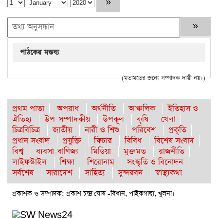
পাঠকের মন্তব্য
(মতামতের জন্যে সম্পাদক দায়ী নয়।)
প্রথম পাতা
অপরাধ
অর্থনীতি
আঞ্চলিক
ইতিহাস ও
ঐতিহ্য
উপ-সম্পাদকীয়
উপকূল
কৃষি
খেলা
চিত্রবিচিত্র
জাতীয়
নারী ও শিশু
পরিবেশ
প্রকৃতি
প্রধান সংবাদ
প্রযুক্তি
ফিচার
বিবিধ
বিশেষ সংবাদ
বিশ্ব
ব্যবসা-বাণিজ্য
মিডিয়া
মুক্তমত
রাজনীতি
লাইফস্টাইল
শিক্ষা
শিরোনাম
সংস্কৃতি ও বিনোদন
সর্বশেষ
সারাদেশ
সাহিত্য
সুন্দরবন
স্বাস্থ্যকথা
প্রকাশক ও সম্পাদক: প্রকাশ চন্দ্র ঘোষ -বিধান, পাইকগাছা, খুলনা।