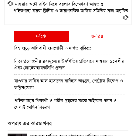
মাগুরায় অটো রাইস মিলে বয়লার বিস্ফোরণ আহত ৫
পাইকগাছা-কয়রা ক্লিনিক ও ডায়াগনস্টিক মালিক সমিতির সভা অনুষ্ঠিত
সর্বশেষ
জনপ্রিয়
বিশ্ব জুড়ে আদিবাসী জনগোষ্ঠী ক্রমাগত ঝুঁকিতে
নিত্য প্রয়োজনীয় দ্রব্যমূল্যের উর্ধ্বগতির প্রতিবাদে মাগুরায় ১১দলীয়
ঐক্য জোটেরস্মারকলিপি প্রদান
মাগুরায় সাকিব আল হাসানের বাড়িতে ভাঙচুর, পেট্রোল নিক্ষেপ ও
অগ্নিসংযোগ
পাইকগাছায় শিক্ষার্থী ও গরীব-দুস্থদের মাঝে সাইকেল-ভ্যান ও
সেলাই মেশিন বিতরণ
পাইকগাছায় জুলাই উদযাপন উপলক্ষে বিএনপির আনন্দ মিছিল ও
অপরাধ এর আরও খবর
সমাবেশ