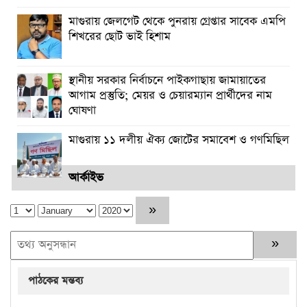
মাগুরায় জেলগেট থেকে পুনরায় গ্রেপ্তার সাবেক এমপি
শিখরের ছোট ভাই হিশাম
স্থানীয় সরকার নির্বাচনে পাইকগাছায় জামায়াতের
আগাম প্রস্তুতি; মেয়র ও চেয়ারম্যান প্রার্থীদের নাম
ঘোষণা
মাগুরায় ১১ দলীয় ঐক্য জোটের সমাবেশ ও গণমিছিল
আর্কাইভ
পাঠকের মন্তব্য