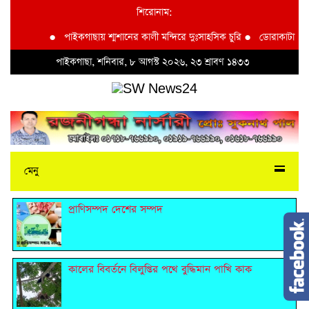
শিরোনাম:
●
পাইকগাছায় শ্মশানের কালী মন্দিরে দুঃসাহসিক চুরি
●
ডোরাকাটা মাল্টা
পাইকগাছা, শনিবার, ৮ আগস্ট ২০২৬, ২৩ শ্রাবণ ১৪৩৩
মেনু
প্রাণিসম্পদ দেশের সম্পদ
কালের বিবর্তনে বিলুপ্তির পথে বুদ্ধিমান পাখি কাক