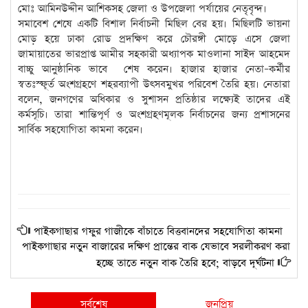
মোঃ আমিনউদ্দীন আশিকসহ জেলা ও উপজেলা পর্যায়ের নেতৃবৃন্দ।
সমাবেশ শেষে একটি বিশাল নির্বাচনী মিছিল বের হয়। মিছিলটি ভায়না
মোড় হয়ে ঢাকা রোড প্রদক্ষিণ করে চৌরঙ্গী মোড়ে এসে জেলা
জামায়াতের ভারপ্রাপ্ত আমীর সহকারী অধ্যাপক মাওলানা সাইদ আহমেদ
বাচ্চু আনুষ্ঠানিক ভাবে শেষ করেন। হাজার হাজার নেতা–কর্মীর
স্বতঃস্ফূর্ত অংশগ্রহণে শহরব্যাপী উৎসবমুখর পরিবেশ তৈরি হয়। নেতারা
বলেন, জনগণের অধিকার ও সুশাসন প্রতিষ্ঠার লক্ষ্যেই তাদের এই
কর্মসূচি। তারা শান্তিপূর্ণ ও অংশগ্রহণমূলক নির্বাচনের জন্য প্রশাসনের
সার্বিক সহযোগিতা কামনা করেন।
পাইকগাছার গফুর গাজীকে বাঁচাতে বিত্তবানদের সহযোগিতা কামনা
পাইকগাছার নতুন বাজারের দক্ষিণ প্রান্তের বাক যেভাবে সরলীকরণ করা
হচ্ছে তাতে নতুন বাক তৈরি হবে; বাড়বে দূর্ঘটনা
সর্বশেষ
জনপ্রিয়