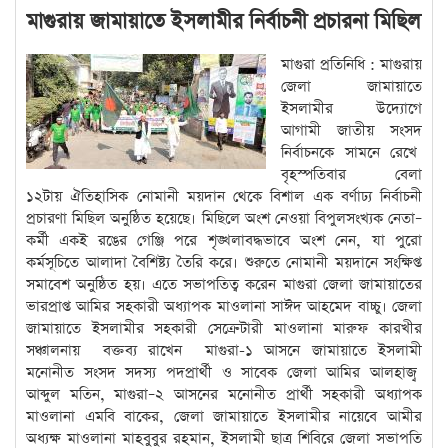
মাগুরায় জামায়াতে ইসলামীর নির্বাচনী প্রচারনা মিছিল
মাগুরা প্রতিনিধি : মাগুরায়
জেলা জামায়াতে
ইসলামীর উদ্যোগে
আগামী জাতীয় সংসদ
নির্বাচনকে সামনে রেখে
বৃহস্পতিবার বেলা
১২টায় ঐতিহাসিক নোমানী ময়দান থেকে বিশাল এক বর্ণাঢ্য নির্বাচনী
প্রচারণা মিছিল অনুষ্ঠিত হয়েছে। মিছিলে অংশ নেওয়া বিপুলসংখ্যক নেতা–
কর্মী একই রঙের গেঞ্জি পরে শৃঙ্খলাবদ্ধভাবে অংশ নেন, যা পুরো
কর্মসূচিতে আলাদা বৈশিষ্ট্য তৈরি করে। শুরুতে নোমানী ময়দানে সংক্ষিপ্ত
সমাবেশ অনুষ্ঠিত হয়। এতে সভাপতিত্ব করেন মাগুরা জেলা জামায়াতের
ভারপ্রাপ্ত আমির সহকারী অধ্যাপক মাওলানা সাঈদ আহমেদ বাচ্চু। জেলা
জামায়াতে ইসলামীর সহকারী সেক্রেটারী মাওলানা মারুফ কারখীর
সঞ্চালনায় বক্তব্য রাখেন মাগুরা-১ আসনে জামায়াতে ইসলামী
মনোনীত সংসদ সদস্য পদপ্রার্থী ও সাবেক জেলা আমির আলহাজ্ব
আব্দুল মতিন, মাগুরা–২ আসনের মনোনীত প্রার্থী সহকারী অধ্যাপক
মাওলানা এমবি বাকের, জেলা জামায়াতে ইসলামীর নায়েবে আমীর
অধ্যক্ষ মাওলানা মাহবুবুর রহমান, ইসলামী ছাত্র শিবিরে জেলা সভাপতি