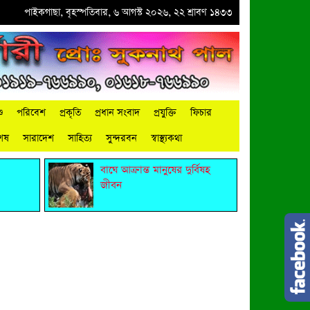
প্রতিবাদে মাগুরায় ১১দলীয় ঐক্য জোটেরস্মারকলিপি প্রদান
পাইকগাছা, বৃহস্পতিবার, ৬ আগস্ট ২০২৬, ২২ শ্রাবণ ১৪৩৩
●
মাগুরায় সাকিব আল হাসানের ব
ু
পরিবেশ
প্রকৃতি
প্রধান সংবাদ
প্রযুক্তি
ফিচার
শেষ
সারাদেশ
সাহিত্য
সুন্দরবন
স্বাস্থ্যকথা
বাঘে আক্রান্ত মানুষের দুর্বিষহ
জীবন