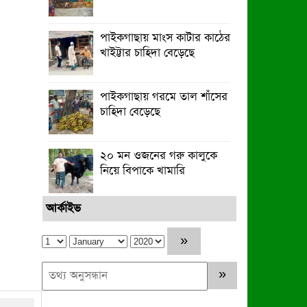
পাইকগাছায় মাংস কাটার কাঠের
খাইট্টার চাহিদা বেড়েছে
পাইকগাছায় গরমে তাল শাঁসের
চাহিদা বেড়েছে
২০ মন ওজনের গরু কালুকে
নিয়ে বিপাকে খামারি
আর্কাইভ