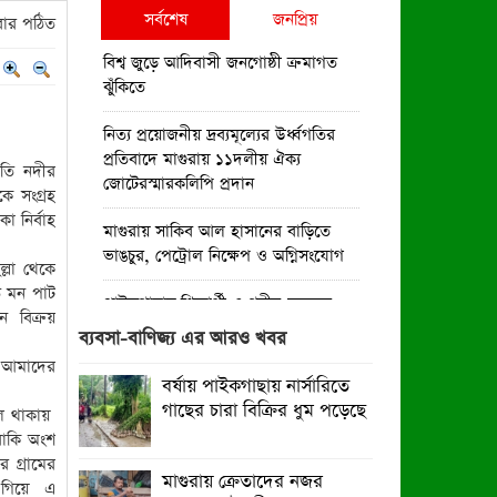
সর্বশেষ
জনপ্রিয়
ার পঠিত
বিশ্ব জুড়ে আদিবাসী জনগোষ্ঠী ক্রমাগত
ঝুঁকিতে
নিত্য প্রয়োজনীয় দ্রব্যমূল্যের উর্ধ্বগতির
প্রতিবাদে মাগুরায় ১১দলীয় ঐক্য
মতি নদীর
জোটেরস্মারকলিপি প্রদান
ে সংগ্রহ
া নির্বাহ
মাগুরায় সাকিব আল হাসানের বাড়িতে
ভাঙচুর, পেট্রোল নিক্ষেপ ও অগ্নিসংযোগ
্লা থেকে
ি মন পাট
পাইকগাছায় শিক্ষার্থী ও গরীব-দুস্থদের
ে বিক্রয়
মাঝে সাইকেল-ভ্যান ও সেলাই মেশিন
ব্যবসা-বাণিজ্য এর আরও খবর
বিতরণ
় আমাদের
বর্ষায় পাইকগাছায় নার্সারিতে
পাইকগাছায় জুলাই উদযাপন উপলক্ষে
গাছের চারা বিক্রির ধুম পড়েছে
ল থাকায়
বিএনপির আনন্দ মিছিল ও সমাবেশ
বাকি অংশ
 গ্রামের
পাইকগাছায় জুলাই গণঅভ্যুত্থান দিবস
মাগুরায় ক্রেতাদের নজর
ে গিয়ে এ
পালিত