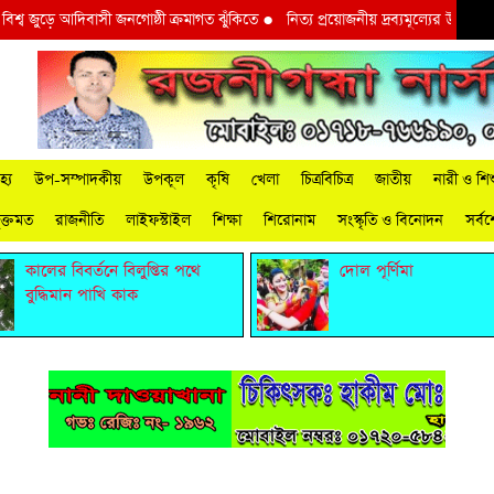
জুড়ে আদিবাসী জনগোষ্ঠী ক্রমাগত ঝুঁকিতে
●
নিত্য প্রয়োজনীয় দ্রব্যমূল্যের উর্ধ্বগতির 
্য
উপ-সম্পাদকীয়
উপকূল
কৃষি
খেলা
চিত্রবিচিত্র
জাতীয়
নারী ও শিশ
ুক্তমত
রাজনীতি
লাইফস্টাইল
শিক্ষা
শিরোনাম
সংস্কৃতি ও বিনোদন
সর্ব
কালের বিবর্তনে বিলুপ্তির পথে
দোল পূর্ণিমা
বুদ্ধিমান পাখি কাক