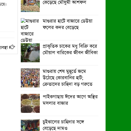
কেড়েছে মৌসুমী আশফল
়ছে।
মাগুরায় জুলাই গণঅভ্যুত্থান দিবস পালিত
মাগুরার হাটে বাজারে ডেউয়া
বর্ষার প্রকৃতি রাঙিয়ে তুলেছে কদম ফুল
ফলের কদর বেড়েছে
প্রাকৃতিক চাকের মধু বিক্রি করে
বস্থা
মৌয়াল বারিকের জীবন জীবিকা
মাগুরায় শেষ মুহূর্তে জমে
উঠেছে কোরবানির হাট;
ক্রেতাদের চাহিদা বড় গরুতে
পাইকগাছায় ঈদের আগে অস্থির
মসলার বাজার
চুইঝালের চাহিদার সঙ্গে
বেড়েছে দামও