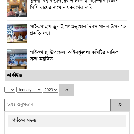
খুলনা বিশ্ববিদ্যালয়ের পাইকগাছা ক্যাম্পাস বিজ্ঞানী
পিসি রায়ের নামে নামকরণের দাবি
পাইকগাছায় জুলাই গণঅভ্যুথান দিবস পালন উপলক্ষে
প্রস্তুতি সভা
পাইকগাছা উপজেলা আইনশৃঙ্খলা কমিটির মাসিক
সভা অনুষ্ঠিত
আর্কাইভ
পাঠকের মন্তব্য