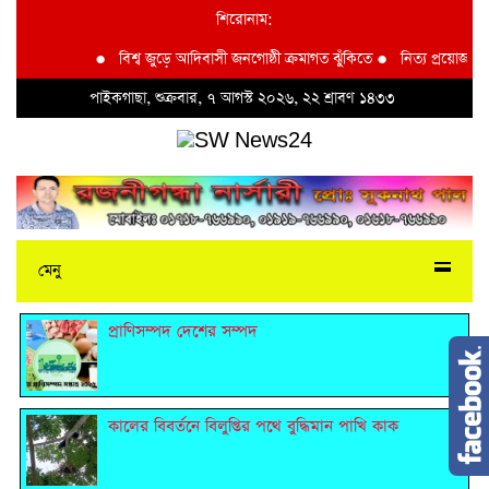
শিরোনাম:
●
বিশ্ব জুড়ে আদিবাসী জনগোষ্ঠী ক্রমাগত ঝুঁকিতে
●
নিত্য প্রয়োজনীয় দ্
পাইকগাছা, শুক্রবার, ৭ আগস্ট ২০২৬, ২২ শ্রাবণ ১৪৩৩
মেনু
প্রাণিসম্পদ দেশের সম্পদ
কালের বিবর্তনে বিলুপ্তির পথে বুদ্ধিমান পাখি কাক