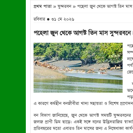
প্রথম পাতা
» সুন্দরবন » পহেলা জুন থেকে আগস্ট তিন মাস সুন
রবিবার ● ৩১ মে ২০২৬
পহেলা জুন থেকে আগস্ট তিন মাস সুন্দরবনে প্
পহে
সম্
লক্
পর্
জে
বন
অনে
পড়ত
এ কারণে কর্মহীন বনজীবীরা খাদ্য সহায়তা ও বিশেষ প্রণোদন
বন বিভাগ জানিয়েছে, জুন থেকে আগস্ট সময়টি সুন্দরবনের ম
জলজ প্রাণী ডিম ছাড়ে। একই সঙ্গে বনের উদ্ভিদরাজির স্বাভাব
প্রতিবছরের মতো এবারও তিন মাসের জন্য এ নিষেধাজ্ঞা কার্য