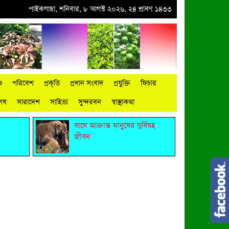
●
পাইকগাছায় নার্সারীতে গুটি কলম তৈরিতে ব্যস্ত শ্রমিক
পাইকগাছা, শনিবার, ৮ আগস্ট ২০২৬, ২৪ শ্রাবণ ১৪৩৩
●
বিশ্ব জুড়ে আদিবাসী জনগোষ্ঠ
ু
পরিবেশ
প্রকৃতি
প্রধান সংবাদ
প্রযুক্তি
ফিচার
শেষ
সারাদেশ
সাহিত্য
সুন্দরবন
স্বাস্থ্যকথা
বাঘে আক্রান্ত মানুষের দুর্বিষহ
জীবন