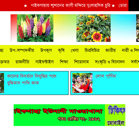
●
পাইকগাছায় শ্মশানের কালী মন্দিরে দুঃসাহসিক চুরি
●
ডোরাকাটা মাল্টা
্য
উপ-সম্পাদকীয়
উপকূল
কৃষি
খেলা
চিত্রবিচিত্র
জাতীয়
নারী ও শিশ
ুক্তমত
রাজনীতি
লাইফস্টাইল
শিক্ষা
শিরোনাম
সংস্কৃতি ও বিনোদন
সর্ব
কালের বিবর্তনে বিলুপ্তির পথে
দোল পূর্ণিমা
বুদ্ধিমান পাখি কাক