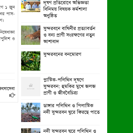
দূষণ প্রতিরোধে অভিজ্ঞতা
মাঝে সাইকেল-ভ্যান ও সেলাই মেশিন
াগ ১ জুন
বিনিময় বিষয়ক কর্মশালা
বিতরণ
নের পাস-
অনুষ্ঠিত
াগ।
পাইকগাছায় জুলাই উদযাপন উপলক্ষে
সুন্দরবনে বাঘিনীর প্রত্যাবর্তন
বিএনপির আনন্দ মিছিল ও সমাবেশ
িষেধাজ্ঞা
ও বন্য প্রাণী সংরক্ষণের নতুন
ৌপুলিশ ও
আশাবাদ
সুন্দরবনের বনমোরগ
প্লাস্টিক-পলিথিন দূষণে
সুন্দরবন: হুমকির মুখে জলজ
কিৎসাসেবা
প্রাণী ও জীববৈচিত্র্য
ডাঙ্গার পলিথিন ও পিলাস্টিক
নদী সুন্দরবন ঘুরে ফিরছে পাতে
নদী সুন্দরবন ঘুরে পলিথিন ও