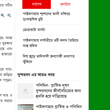
সর্বশেষ
জনপ্রিয়
ার পঠিত
পাইকগাছায় শ্মশানের কালী মন্দিরে
দুঃসাহসিক চুরি
ডোরাকাটা মাল্টা
য়েছে। বনজ
পাইকগাছায় নার্সারীতে গুটি কলম তৈরিতে
 সুরক্ষার
ব্যস্ত শ্রমিক
গ্রহ এবং
ভর হাজারো
বিশ্ব জুড়ে আদিবাসী জনগোষ্ঠী ক্রমাগত
ঝুঁকিতে
য়ে যায়।
নিত্য প্রয়োজনীয় দ্রব্যমূল্যের উর্ধ্বগতির
ায় জড়িয়ে
সুন্দরবন এর আরও খবর
প্রতিবাদে মাগুরায় ১১দলীয় ঐক্য
খে পড়েন।
জোটেরস্মারকলিপি প্রদান
পলিথিন- প্লাস্টিক দূষণ
সুন্দরবনের জীববৈচিত্র্যের জন্য
মাগুরায় সাকিব আল হাসানের বাড়িতে
ংশ মাছ ও
হুমকি হয়ে দাঁড়িয়েছে
ভাঙচুর, পেট্রোল নিক্ষেপ ও অগ্নিসংযোগ
্চিত করতে
পাইকগাছায় প্লাস্টিক ও পলিথিন
পাইকগাছায় শিক্ষার্থী ও গরীব-দুস্থদের