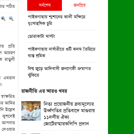
সর্বশেষ
জনপ্রিয়
ার পঠিত
পাইকগাছায় শ্মশানের কালী মন্দিরে
দুঃসাহসিক চুরি
ডোরাকাটা মাল্টা
র প্রতি
পাইকগাছায় নার্সারীতে গুটি কলম তৈরিতে
রাপ আচরণ
ব্যস্ত শ্রমিক
 রাড়ুলী
বিশ্ব জুড়ে আদিবাসী জনগোষ্ঠী ক্রমাগত
ঝুঁকিতে
র এমরান
য়।
নিত্য প্রয়োজনীয় দ্রব্যমূল্যের উর্ধ্বগতির
রাজনীতি এর আরও খবর
প্রতিবাদে মাগুরায় ১১দলীয় ঐক্য
বাক্ষরিত
জোটেরস্মারকলিপি প্রদান
ের আমির
নিত্য প্রয়োজনীয় দ্রব্যমূল্যের
ি উল্লেখ
উর্ধ্বগতির প্রতিবাদে মাগুরায়
মাগুরায় সাকিব আল হাসানের বাড়িতে
 কুশলেই
১১দলীয় ঐক্য
ভাঙচুর, পেট্রোল নিক্ষেপ ও অগ্নিসংযোগ
, আপনার
জোটেরস্মারকলিপি প্রদান
দ দেওয়ার
পাইকগাছায় শিক্ষার্থী ও গরীব-দুস্থদের