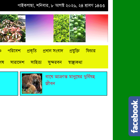
া
●
পাইকগাছায় নার্সারীতে গুটি কলম তৈরিতে ব্যস্ত শ্রমিক
পাইকগাছা, শনিবার, ৮ আগস্ট ২০২৬, ২৪ শ্রাবণ ১৪৩৩
●
বিশ্ব জুড়ে আদিবাসী জনগো
ু
পরিবেশ
প্রকৃতি
প্রধান সংবাদ
প্রযুক্তি
ফিচার
শেষ
সারাদেশ
সাহিত্য
সুন্দরবন
স্বাস্থ্যকথা
বাঘে আক্রান্ত মানুষের দুর্বিষহ
জীবন