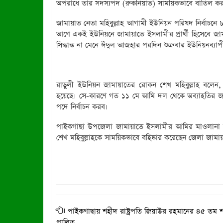
অপরাধে তার সদস্যপদ (রুকনিয়াত) সাময়িকভাবে বাতিল করা 
জামায়াত নেতা মহিবুল্লাহ আগামী ইউনিয়ন পরিষদ নির্বাচনে ৮নং
আগে একই ইউনিয়নে জামায়াতে ইসলামীর প্রার্থী হিসেবে জ
সিদ্ধান্ত না মেনে ঈদুল আজহার পরদিন শুক্রবার ইউনিয়নব্য
রাড়ুলী ইউনিয়ন জামায়াতের রোকন শেখ মহিবুল্লাহ বলেন, চে
হয়েছে। সে-কারণে গত ১১ মে আমি দল থেকে অব্যাহতির জন্য
পদে নির্বাচন করব।
পাইকগাছা উপজেলা জামায়াতে ইসলামীর আমির মাওলানা সা
শেখ মহিবুল্লাহকে সাময়িকভাবে বহিষ্কার করেছেন জেলা জাম
পাইকগাছায় শহীদ রাষ্ট্রপতি জিয়াউর রহমানের ৪৫ তম শা
পালিত