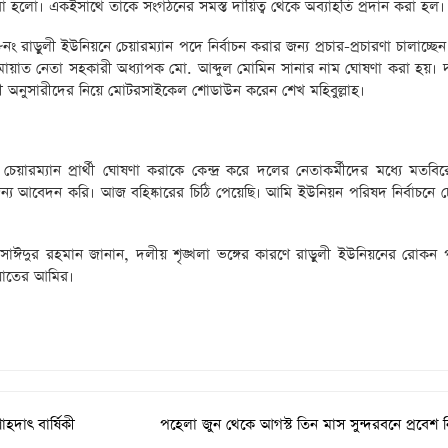
হলো। একইসাথে তাকে সংগঠনের সমস্ত দায়িত্ব থেকে অব্যাহতি প্রদান করা হল।
 রাড়ুলী ইউনিয়নে চেয়ারম্যান পদে নির্বাচন করার জন্য প্রচার-প্রচারণা চালাচ্ছেন
ামায়াত নেতা সহকারী অধ্যাপক মো. আব্দুল মোমিন সানার নাম ঘোষণা করা হয়।
াপী অনুসারীদের নিয়ে মোটরসাইকেল শোডাউন করেন শেখ মহিবুল্লাহ।
য়ারম্যান প্রার্থী ঘোষণা করাকে কেন্দ্র করে দলের নেতাকর্মীদের মধ্যে মতবি
 আবেদন করি। আজ বহিষ্কারের চিঠি পেয়েছি। আমি ইউনিয়ন পরিষদ নির্বাচনে চে
ঈদুর রহমান জানান, দলীয় শৃঙ্খলা ভঙ্গের কারণে রাড়ুলী ইউনিয়নের রোকন
ায়াতের আমির।
হদাৎ বার্ষিকী
পহেলা জুন থেকে আগস্ট তিন মাস সুন্দরবনে প্রবেশ নি