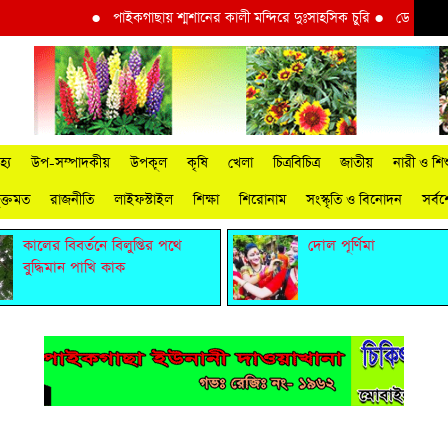
●
পাইকগাছায় শ্মশানের কালী মন্দিরে দুঃসাহসিক চুরি
●
ডোরাকাটা মাল্ট
্য
উপ-সম্পাদকীয়
উপকূল
কৃষি
খেলা
চিত্রবিচিত্র
জাতীয়
নারী ও শিশ
ুক্তমত
রাজনীতি
লাইফস্টাইল
শিক্ষা
শিরোনাম
সংস্কৃতি ও বিনোদন
সর্ব
কালের বিবর্তনে বিলুপ্তির পথে
দোল পূর্ণিমা
বুদ্ধিমান পাখি কাক