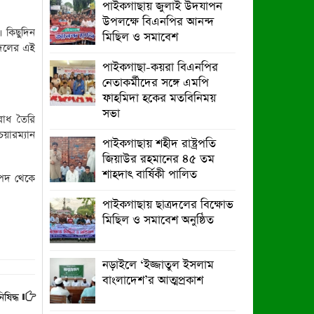
পাইকগাছায় জুলাই উদযাপন
মাঝে সাইকেল-ভ্যান ও সেলাই মেশিন
উপলক্ষে বিএনপির আনন্দ
বিতরণ
। কিছুদিন
মিছিল ও সমাবেশ
 দলের এই
পাইকগাছায় জুলাই উদযাপন উপলক্ষে
পাইকগাছা-কয়রা বিএনপির
বিএনপির আনন্দ মিছিল ও সমাবেশ
নেতাকর্মীদের সঙ্গে এমপি
ফাহমিদা হকের মতবিনিময়
সভা
রোধ তৈরি
য়ারম্যান
পাইকগাছায় শহীদ রাষ্ট্রপতি
জিয়াউর রহমানের ৪৫ তম
শাহদাৎ বার্ষিকী পালিত
 পদ থেকে
পাইকগাছায় ছাত্রদলের বিক্ষোভ
মিছিল ও সমাবেশ অনুষ্ঠিত
নড়াইলে ‘ইজ্জাতুল ইসলাম
বাংলাদেশ’র আত্মপ্রকাশ
ষিদ্ধ