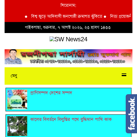
শিরোনাম:
●
বিশ্ব জুড়ে আদিবাসী জনগোষ্ঠী ক্রমাগত ঝুঁকিতে
●
নিত্য প্রয়োজনীয় দ্রব্য
পাইকগাছা, শুক্রবার, ৭ আগস্ট ২০২৬, ২৩ শ্রাবণ ১৪৩৩
মেনু
প্রাণিসম্পদ দেশের সম্পদ
কালের বিবর্তনে বিলুপ্তির পথে বুদ্ধিমান পাখি কাক