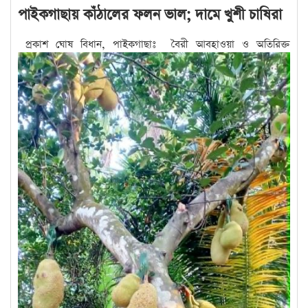
পাইকগাছায় কাঁঠালের ফলন ভাল; দামে খুশী চাষিরা
প্রকাশ ঘোষ বিধান, পাইকগাছাঃ বৈরী আবহাওয়া ও অতিরিক্ত