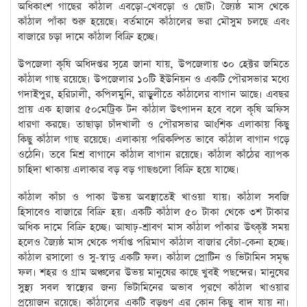
অধিকাংশ গাছের কাঁঠাল এবড়ো-খেবড়ো ও ছোট। জ্যৈষ্ঠ মাস থেকে
কাঁঠাল পাঁকা শুরু হয়েছে। বর্তমানে কাঁঠালের ভরা মৌসুম চলছে এবং
বাজারে চড়া দামে কাঁঠাল বিক্রি হচ্ছে।
উপজেলা কৃষি অধিদপ্তর সূত্রে জানা যায়, উপজেলায় ৩০ হেক্টর জমিতে
কাঁঠাল গাছ রয়েছে। উপজেলার ১০টি ইউনিয়ন ও একটি পৌরসভার মধ্যে
গদাইপুর, হরিঢালী, কপিলমুনি, রাড়ুলীতে কাঁঠালের বাগান আছে। এবছর
প্রায় এক হাজার ৫০মেট্রিক টন কাঁঠাল উৎপাদন হবে বলে কৃষি অফিস
ধারণা করছে। তাছাড়া চাঁদখালী ও পৌরসভার আংশিক এলাকায় কিছু
কিছু কাঁঠাল গাছ রয়েছে। এলাকায় পরিকল্পিত ভাবে কাঁঠাল বাগান গড়ে
ওঠেনি। তবে মিশ্র বাগানে কাঁঠাল বাগান রয়েছে। কাঁঠাল কাঁঠের ব্যাপক
চাহিদা থাকায় এলাকার বড় বড় গাছগুলো বিক্রি হয়ে যাচ্ছে।
কাঁঠাল কাঁচা ও পাকা উভয় অবস্থাতেই খাওয়া যায়। কাঁঠাল সবজি
হিসাবেও বাজারে বিক্রি হয়। একটি কাঁঠাল ৫০ টাকা থেকে ৩শ টাকার
অধিক দামে বিক্রি হচ্ছে। আষাঢ়-শ্রাবণ মাস কাঁঠাল পাঁকার উৎকৃষ্ট সময়
হলেও জ্যৈষ্ঠ মাস থেকে পর্যাপ্ত পরিমাণ কাঁঠাল বাজার বেঁচা-কেনা হচ্ছে।
কাঁঠাল রসালো ও সু-স্বাদু একটি ফল। কাঁঠাল প্রোটিন ও ভিটামিন সমৃদ্ধ
ফল। শহর ও গ্রাম অঞ্চলের উভয় মানুষের কাছে খুবই পছন্দের। মানুষের
সুস্থ্য সবল স্বাস্থ্যের জন্য ভিটামিনের অভাব পূরণে কাঁঠাল খাওয়ার
প্রয়োজন রয়েছে। কাঁঠালের একটি বড়গুণ এর কোন কিছু বাদ যায় না।