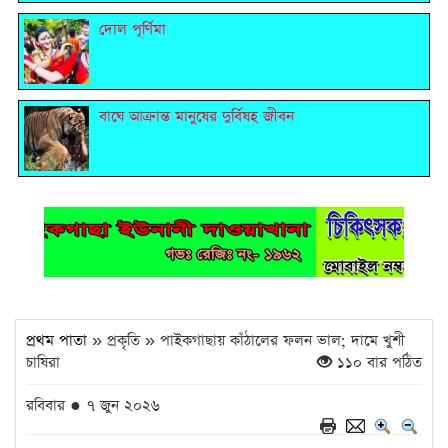
দোল পূর্ণিমা
বাঘে আক্রান্ত মানুষের দুর্বিষহ জীবন
প্রথম পাতা
» প্রকৃতি » পাইকগাছায় কাঁঠালের ফলন ভাল; দামে খুশী
চাষিরা
১১০ বার পঠিত
রবিবার ● ৭ জুন ২০২৬