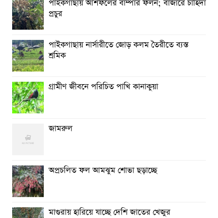
পাইকগাছায় আঁশফলের বাম্পার ফলন; বাজারে চাহিদা
বর্ষার প্রকৃতি রাঙিয়ে তুলেছে কদম ফুল
প্রচুর
পাইকগাছায় নার্সারীতে জোড় কলম তৈরীতে ব্যস্ত
শ্রমিক
গ্রামীণ জীবনে পরিচিত পাখি কানাকুয়া
জামরুল
অপ্রচলিত ফল আমঝুম শোভা ছড়াচ্ছে
মাগুরায় হারিয়ে যাচ্ছে দেশি জাতের খেজুর