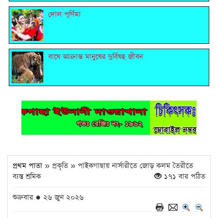
দোল পূর্ণিমা
বাঘে আক্রান্ত মানুষের দুর্বিষহ জীবন
প্রথম পাতা
» প্রকৃতি » পাইকগাছায় নার্সারীতে জোড় কলম তৈরীতে
ব্যস্ত শ্রমিক
১৭১ বার পঠিত
শুক্রবার ● ২৬ জুন ২০২৬