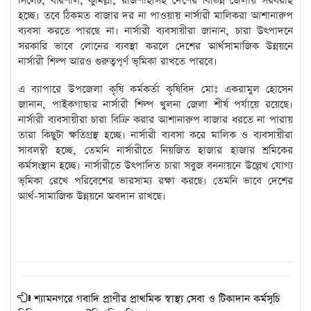
সিলেট, বরিশাল, কুমিল্লা, রাজশাহীসহ দেশের বিভিন্ন জেলায় সরবরাহ
হচ্ছে। তবে ঠিকমত বাজার দর না পাওয়ায় নার্সারী মালিকরা আশানারুপ
ব্যবসা করতে পারছে না। নার্সারী ব্যবসায়ীরা জানান, চারা উৎপাদনে
সরকারি ভাবে লোনের ব্যবস্থা করলে দেশের আর্থসামাজিক উন্নয়নে
নার্সারী শিল্প আরও গুরুত্বপূর্ণ ভূমিকা রাখতে পারবে।
এ ব্যাপারে উপজেলা কৃষি কর্মকর্তা কৃষিবিদ মোঃ একরামুল হোসেন
জানান, পাইকগাছার নার্সারী শিল্প খুলনা জেলা শীর্ষ পর্যায়ে রয়েছে।
নার্সারী ব্যবসায়ীরা চারা বিক্রি করার আশানারুপ বাজার ধরতে না পারায়
তারা কিছুটা ক্ষতিগ্রস্থ হচ্ছে। নার্সারী ব্যবসা করে মালিক ও ব্যবসায়ীরা
সাবলম্বী হচ্ছে, তেমনি নার্সারীতে নিয়জিত হাজার হাজার শ্রমিকের
কর্মসংস্থান হচ্ছে। নার্সারীতে উৎপাদিত চারা সবুজ বননায়নে উল্লেখ যোগ্য
ভূমিকা রেখে পরিবেশের ভারসাম্য রক্ষা করছে। তেমনি ভাবে দেশের
আর্থ-সামাজিক উন্নয়নে অবদান রাখছে।
শ্যামনগরে গবাদি প্রাণীর প্রাথমিক স্বাস্থ্য সেবা ও টিকাদান কর্মসূচি