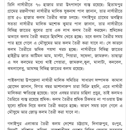
তিনি নার্সারীতে ৭০ হাজার চারা উৎপাদনে ব্যস্ত রয়েছে। হিতামপুর
গ্রামের রজনীগন্ধা নার্সারীর মালিক সুকনাথ পাল জানান, তার নার্সারীতে
প্রায় ৫০ হাজার কলম তৈরীর কাজ চলছে। গদাইপুর গ্রামের অবস্থিত
সততা নার্সারীর মালিক অশোক কুমার পাল জানান, তার নার্সারীতে
বিভিন্ন জাতের কুলের প্রায় এক লাখ কলম তৈরী করছেন। শ্রমিকের
অভাবে কলম তৈরী করতে হিমশিম খেতে হচ্ছে। তবে কলম তৈরীর সময়
পার হয়ে গেলে এ মৌসুমের আর কলম তৈরী করা যাবে না। সে কারনে
কলম তৈরীতে অধিক পয়সা খরচ হচ্ছে। নার্সারীতে বিভিন্ন জাতের
হাইব্রীড জাত কাটিমন আম, মাল্টা, পিয়ারা, সফেদা, জামরুল। তাছাড়া
এ সব কলমের মধ্যে থাই পেয়ারা, জামরুল,কুল, মালাটা, কদবেল,
কমলালেবু, আমসহ বিভিন্ন জাতের কলম রয়েছে।
পাইকগাছা উপজেলা নার্সারী মালিক সমিতির সাধারণ সম্পাদক কামাল
হোসেন জানান, বিগত বছর আশানারুপ চারা বিক্রি হয়নি, এতে নার্সারী
মালিকরা ক্ষতিগ্রস্থ হয়েছে। তবে এবছর চারার চাহিদা প্রচুর, তাই কলমও
তৈরিতে ব্যস্ত রয়েছে শ্রমিক। কলম তৈরীর শ্রমিক ঠিকমত না পাওয়ায় উচ্চ
মূল্যে শ্রমিক নিয়ে কলম তৈরী করতে হচ্ছে। কারণ সময় চলে গেলে এ
মৌসুমে আর জোড় কলম তৈরী করা যাবে না।
গদাইপুর এলাকার তৈরী কলম দেশের চট্টগ্রাম, দিনাজপুর, রংপুর,