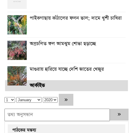
পাইকগাছায় কাঁঠালের ফলন ভাল; দামে খুশী চাষিরা
অপ্রচলিত ফল আমঝুম শোভা ছড়াচ্ছে
মাগুরায় হারিয়ে যাচ্ছে দেশি জাতের খেজুর
আর্কাইভ
পাঠকের মন্তব্য