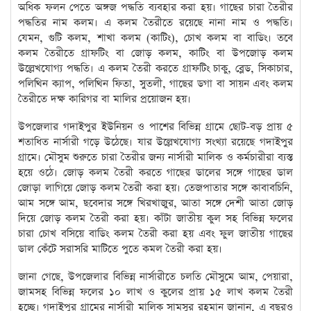
অধিক ফলন পেতে অঙ্গজ পদ্ধতি ব্যবহার করা হয়। গাছের চারা তৈরীর
পদ্ধতির নাম কলম। এ কলম তৈরীতে রয়েছে নানা নাম ও পদ্ধতি।
যেমন, গুটি কলম, শাখা কলম (কাটিং), চোখ কলম বা বাডিং। তবে
কলম তৈরীতে গ্রাফটিং বা জোড় কলম, কাটিং বা উপজোড় কলম
উল্লেখযোগ্য পদ্ধতি। এ কলম তৈরী করতে গ্রাফটিং চাকু, ব্লেড, সিকাচার,
পলিথিন ক্যাপ, পলিথিন ফিতা, সুতলী, গাছের ডগা বা সায়ন এবং কলম
তৈরীতে দক্ষ কারিগর বা মালির প্রয়োজন হয়।
উপজেলার গদাইপুর ইউনিয়ন ও পাশের বিভিন্ন গ্রামে ছোট-বড় প্রায় ৫
শতাধিত নার্সারী গড়ে উঠেছে। যার উল্লেখযোগ্য সংখ্যা রয়েছে গদাইপুর
গ্রামে। মৌসুম শুরুতে চারা তৈরীর জন্য নার্সারী মালিক ও কর্মচারীরা ব্যস্ত
হয়ে ওঠে। জোড় কলম তৈরী করতে গাছের ডালের সঙ্গে গাছের ডাল
জোড়া লাগিয়ে জোড় কলম তৈরী করা হয়। তেজপাতার সঙ্গে কাবাবচিনি,
আম সঙ্গে আম, ছবেদার সঙ্গে খিরখাজুর, আতা সঙ্গে দেশী আতা জোড়
দিয়ে জোড় কলম তৈরী করা হয়। কাঁটা জাতীয় কুল সহ বিভিন্ন ফলের
চারা চোখ বসিয়ে বাডিং কলম তৈরী করা হয় এবং ফুল জাতীয় গাছের
ডাল কেঁটে সরাসরি মাটিতে পুতে কমল তৈরী করা হয়।
জানা গেছে, উপজেলার বিভিন্ন নার্সারীতে চলতি মৌসুমে আম, পেয়ারা,
জামসহ বিভিন্ন ফলের ১০ লাখ ও কুলের প্রায় ১৫ লাখ কলম তৈরী
হচ্ছে। গদাইপুর গ্রামের নার্সারী মালিক সামসুর রহমান জানান, এ বছরও