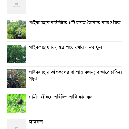
মাগুরায় সাকিব আল হাসানের বাড়িতে ভাঙচুর, পেট্রোল নিক্ষেপ ও
অগ্নিসংযোগ
পাইকগাছায় শিক্ষার্থী ও গরীব-দুস্থদের মাঝে সাইকেল-ভ্যান ও
পাইকগাছায় নার্সারীতে গুটি কলম তৈরিতে ব্যস্ত শ্রমিক
সেলাই মেশিন বিতরণ
পাইকগাছায় বিলুপ্তির পথে বর্ষার কদম ফুল
পাইকগাছায় আঁশফলের বাম্পার ফলন; বাজারে চাহিদা
প্রচুর
গ্রামীণ জীবনে পরিচিত পাখি কানাকুয়া
জামরুল