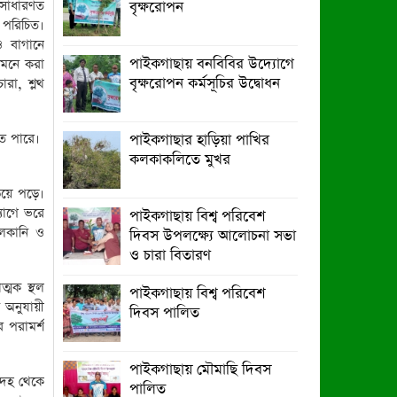
সাধারণত
বৃক্ষরোপন
জোটেরস্মারকলিপি প্রদান
ে পরিচিত।
ও বাগানে
মাগুরায় সাকিব আল হাসানের বাড়িতে
পাইকগাছায় বনবিবির উদ্যোগে
 মনে করা
ভাঙচুর, পেট্রোল নিক্ষেপ ও অগ্নিসংযোগ
বৃক্ষরোপন কর্মসূচির উদ্বোধন
ারা, শ্লথ
তে পারে।
পাইকগাছার হাড়িয়া পাখির
কলকাকলিতে মুখর
ড়িয়ে পড়ে।
যাগে ভরে
পাইকগাছায় বিশ্ব পরিবেশ
ুলকানি ও
দিবস উপলক্ষ্যে আলোচনা সভা
ও চারা বিতারণ
্মক স্থল
পাইকগাছায় বিশ্ব পরিবেশ
ন অনুযায়ী
দিবস পালিত
 পরামর্শ
পাইকগাছায় মৌমাছি দিবস
দেহ থেকে
পালিত