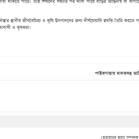
ীবী থাকতে পারে। তাই শিশুদের সন্ধ্যার পর খালি পায়ে বাড়ির আঙিনায় বা বাগা
স্তার স্থানীয় জীববৈচিত্র্য ও কৃষি উৎপাদনের জন্য দীর্ঘমেয়াদি হুমকি তৈরি করতে 
লাকাবাসী ও কৃষকরা।
পাইকগাছায় মাদকসহ আ
(মতামতের জন্যে সম্পাদক দ