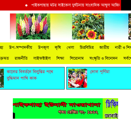
●
পাইকগাছায় মটর সাইকেল দুর্ঘটনায় সাংবাদিক আব্দুল আজিজ আহত
●
পা
্য
উপ-সম্পাদকীয়
উপকূল
কৃষি
খেলা
চিত্রবিচিত্র
জাতীয়
নারী ও শিশ
ুক্তমত
রাজনীতি
লাইফস্টাইল
শিক্ষা
শিরোনাম
সংস্কৃতি ও বিনোদন
সর্ব
কালের বিবর্তনে বিলুপ্তির পথে
দোল পূর্ণিমা
বুদ্ধিমান পাখি কাক