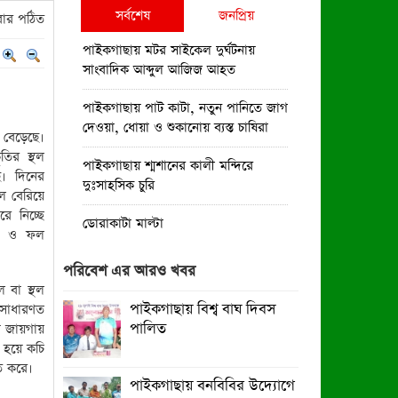
সর্বশেষ
জনপ্রিয়
ার পঠিত
পাইকগাছায় মটর সাইকেল দুর্ঘটনায়
সাংবাদিক আব্দুল আজিজ আহত
পাইকগাছায় পাট কাটা, নতুন পানিতে জাগ
দেওয়া, ধোয়া ও শুকানোয় ব্যস্ত চাষিরা
বেড়েছে।
তির স্থল
পাইকগাছায় শ্মশানের কালী মন্দিরে
ে। দিনের
দুঃসাহসিক চুরি
ে বেরিয়ে
 নিচ্ছে
ডোরাকাটা মাল্টা
তা ও ফল
পাইকগাছায় নার্সারীতে গুটি কলম তৈরিতে
পরিবেশ এর আরও খবর
ব্যস্ত শ্রমিক
ল বা স্থল
পাইকগাছায় বিশ্ব বাঘ দিবস
 সাধারণত
বিশ্ব জুড়ে আদিবাসী জনগোষ্ঠী ক্রমাগত
পালিত
া জায়গায়
ঝুঁকিতে
র হয়ে কচি
ি করে।
নিত্য প্রয়োজনীয় দ্রব্যমূল্যের উর্ধ্বগতির
পাইকগাছায় বনবিবির উদ্যোগে
প্রতিবাদে মাগুরায় ১১দলীয় ঐক্য