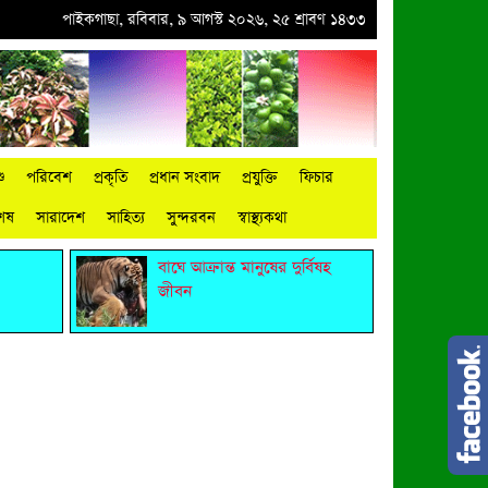
ইকগাছায় পাট কাটা, নতুন পানিতে জাগ দেওয়া, ধোয়া ও শুকানোয় ব্যস্ত চাষিরা
পাইকগাছা, রবিবার, ৯ আগস্ট ২০২৬, ২৫ শ্রাবণ ১৪৩৩
●
পাইকগ
ু
পরিবেশ
প্রকৃতি
প্রধান সংবাদ
প্রযুক্তি
ফিচার
শেষ
সারাদেশ
সাহিত্য
সুন্দরবন
স্বাস্থ্যকথা
বাঘে আক্রান্ত মানুষের দুর্বিষহ
জীবন