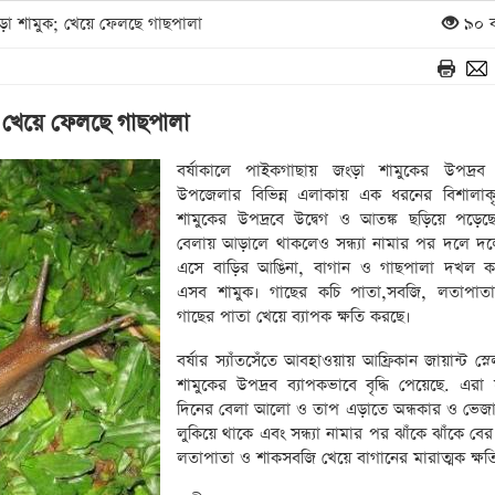
ড়া শামুক; খেয়ে ফেলছে গাছপালা
৯০ ব
; খেয়ে ফেলছে গাছপালা
বর্ষাকালে পাইকগাছায় জংড়া শামুকের উপদ্রব 
উপজেলার বিভিন্ন এলাকায় এক ধরনের বিশালাকৃ
শামুকের উপদ্রবে উদ্বেগ ও আতঙ্ক ছড়িয়ে পড়েছ
বেলায় আড়ালে থাকলেও সন্ধ্যা নামার পর দলে দল
এসে বাড়ির আঙিনা, বাগান ও গাছপালা দখল করে
এসব শামুক। গাছের কচি পাতা,সবজি, লতাপা
গাছের পাতা খেয়ে ব্যাপক ক্ষতি করছে।
বর্ষার স্যাঁতসেঁতে আবহাওয়ায় আফ্রিকান জায়ান্ট স্নে
শামুকের উপদ্রব ব্যাপকভাবে বৃদ্ধি পেয়েছে. এরা
দিনের বেলা আলো ও তাপ এড়াতে অন্ধকার ও ভেজ
লুকিয়ে থাকে এবং সন্ধ্যা নামার পর ঝাঁকে ঝাঁকে বে
লতাপাতা ও শাকসবজি খেয়ে বাগানের মারাত্মক ক্ষত