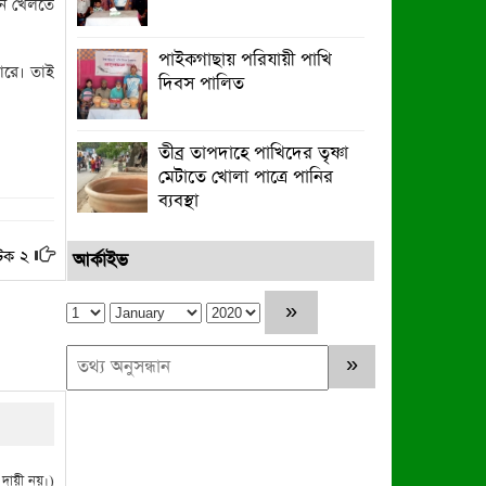
নে খেলতে
পাইকগাছায় পরিযায়ী পাখি
পারে। তাই
দিবস পালিত
তীব্র তাপদাহে পাখিদের তৃষ্ণা
মেটাতে খোলা পাত্রে পানির
ব্যবস্থা
টক ২
আর্কাইভ
ায়ী নয়।)