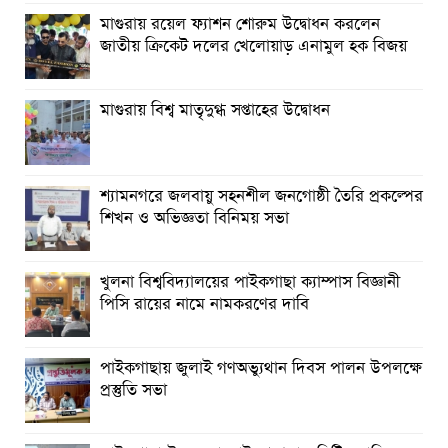
মাগুরায় রয়েল ফ্যাশন শোরুম উদ্বোধন করলেন
জাতীয় ক্রিকেট দলের খেলোয়াড় এনামুল হক বিজয়
মাগুরায় বিশ্ব মাতৃদুগ্ধ সপ্তাহের উদ্বোধন
শ্যামনগরে জলবায়ু সহনশীল জনগোষ্ঠী তৈরি প্রকল্পের
শিখন ও অভিজ্ঞতা বিনিময় সভা
খুলনা বিশ্ববিদ্যালয়ের পাইকগাছা ক্যাম্পাস বিজ্ঞানী
পিসি রায়ের নামে নামকরণের দাবি
পাইকগাছায় জুলাই গণঅভ্যুথান দিবস পালন উপলক্ষে
প্রস্তুতি সভা