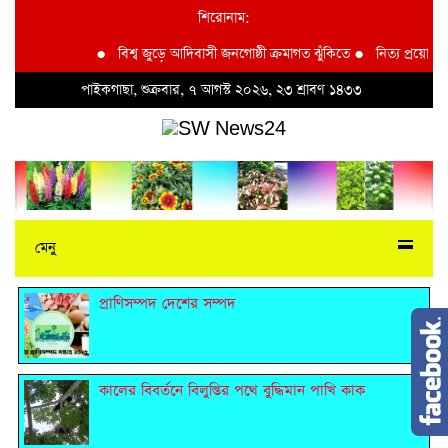
শিরোনাম:
●
বিশ্ব জুড়ে আদিবাসী জনগোষ্ঠী ক্রমাগত ঝুঁকিতে
●
নিত্য প্রয়োজনীয় দ
পাইকগাছা, শুক্রবার, ৭ আগস্ট ২০২৬, ২৩ শ্রাবণ ১৪৩৩
মেনু
প্রাণিসম্পদ দেশের সম্পদ
কালের বিবর্তনে বিলুপ্তির পথে বুদ্ধিমান পাখি কাক