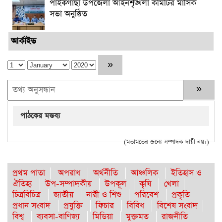
পাইকগাছা উপজেলা আইনশৃঙ্খলা কমিটির মাসিক
সভা অনুষ্ঠিত
আর্কাইভ
পাঠকের মন্তব্য
(মতামতের জন্যে সম্পাদক দায়ী নয়।)
প্রথম পাতা
অপরাধ
অর্থনীতি
আঞ্চলিক
ইতিহাস ও
ঐতিহ্য
উপ-সম্পাদকীয়
উপকূল
কৃষি
খেলা
চিত্রবিচিত্র
জাতীয়
নারী ও শিশু
পরিবেশ
প্রকৃতি
প্রধান সংবাদ
প্রযুক্তি
ফিচার
বিবিধ
বিশেষ সংবাদ
বিশ্ব
ব্যবসা-বাণিজ্য
মিডিয়া
মুক্তমত
রাজনীতি