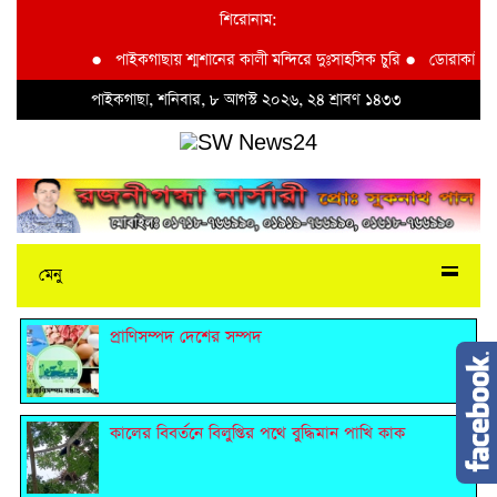
শিরোনাম:
●
পাইকগাছায় শ্মশানের কালী মন্দিরে দুঃসাহসিক চুরি
●
ডোরাকাটা মাল্
পাইকগাছা, শনিবার, ৮ আগস্ট ২০২৬, ২৪ শ্রাবণ ১৪৩৩
মেনু
প্রাণিসম্পদ দেশের সম্পদ
কালের বিবর্তনে বিলুপ্তির পথে বুদ্ধিমান পাখি কাক