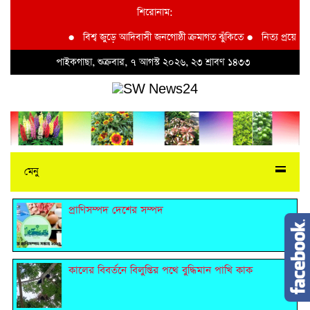
শিরোনাম:
●
বিশ্ব জুড়ে আদিবাসী জনগোষ্ঠী ক্রমাগত ঝুঁকিতে
●
নিত্য প্রয়োজনীয় দ
পাইকগাছা, শুক্রবার, ৭ আগস্ট ২০২৬, ২৩ শ্রাবণ ১৪৩৩
মেনু
প্রাণিসম্পদ দেশের সম্পদ
কালের বিবর্তনে বিলুপ্তির পথে বুদ্ধিমান পাখি কাক