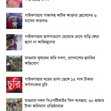
পাইকগাছায় গাজাসহ আটক আক্তার হোসেনের ৬
মাসের কারাদণ্ড
পাইকগাছায় হাসপাতালে মেয়েকে দেখে বাড়ি ফেরা
হলো না আজিজুলের
মাগুরায় কৃষকের জমি দখল, প্রাণনাশের হুমকির
অভিযোগ
পাইকগাছায় ঘরের তালা ভেঙ্গে ১২ লাখ টাকার
স্বর্ণালংকার চুরি
মাগুরায় নকল বিএসটিআইর সিল ব্যবহার; ৬০ হাজার
টাকা জরিমানা প্রতিষ্ঠানকে