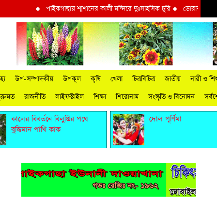
●
পাইকগাছায় শ্মশানের কালী মন্দিরে দুঃসাহসিক চুরি
●
ডোরাকাটা মাল্টা
্য
উপ-সম্পাদকীয়
উপকূল
কৃষি
খেলা
চিত্রবিচিত্র
জাতীয়
নারী ও শিশ
ুক্তমত
রাজনীতি
লাইফস্টাইল
শিক্ষা
শিরোনাম
সংস্কৃতি ও বিনোদন
সর্ব
কালের বিবর্তনে বিলুপ্তির পথে
দোল পূর্ণিমা
বুদ্ধিমান পাখি কাক