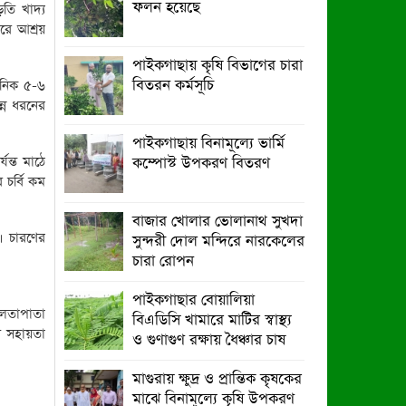
ফলন হয়েছে
তি খাদ্য
মাঝে সাইকেল-ভ্যান ও সেলাই মেশিন
রে আশ্রয়
বিতরণ
পাইকগাছায় কৃষি বিভাগের চারা
পাইকগাছায় জুলাই উদযাপন উপলক্ষে
বিতরন কর্মসূচি
ৈনিক ৫-৬
বিএনপির আনন্দ মিছিল ও সমাবেশ
ন্ন ধরনের
পাইকগাছায় বিনামূল্যে ভার্মি
ন্ত মাঠে
কম্পোস্ট উপকরণ বিতরণ
চর্বি কম
বাজার খোলার ভোলানাথ সুখদা
। চারণের
সুন্দরী দোল মন্দিরে নারকেলের
চারা রোপন
পাইকগাছার বোয়ালিয়া
, লতাপাতা
বিএডিসি খামারে মাটির স্বাস্থ্য
ে সহায়তা
ও গুণাগুণ রক্ষায় ধৈঞ্চার চাষ
মাগুরায় ক্ষুদ্র ও প্রান্তিক কৃষকের
মাঝে বিনামূল্যে কৃষি উপকরণ