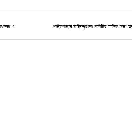
ী পথসভা ও
পাইকগাছায় আইনশৃঙ্খলা কমিটির মাসিক সভা অনু