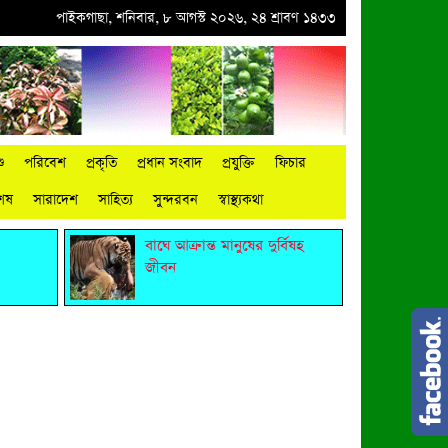
●
পাইকগাছায় নার্সারীতে গুটি কলম তৈরিতে ব্যস্ত শ্রমিক
পাইকগাছা, শনিবার, ৮ আগস্ট ২০২৬, ২৪ শ্রাবণ ১৪৩৩
●
বিশ্ব জুড়ে আদিবাসী জনগোষ্ঠী
ু
পরিবেশ
প্রকৃতি
প্রধান সংবাদ
প্রযুক্তি
ফিচার
শেষ
সারাদেশ
সাহিত্য
সুন্দরবন
স্বাস্থ্যকথা
বাঘে আক্রান্ত মানুষের দুর্বিষহ
জীবন