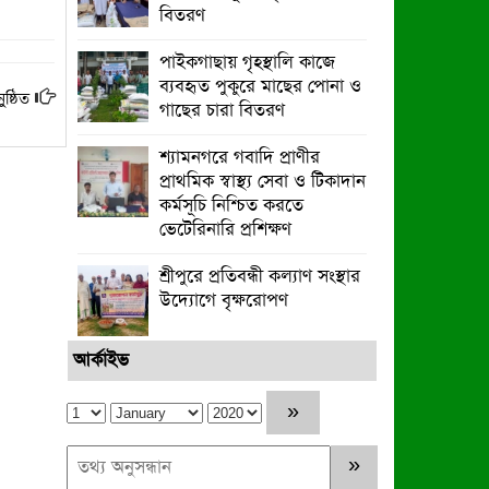
বিতরণ
পাইকগাছায় গৃহস্থালি কাজে
ব্যবহৃত পুকুরে মাছের পোনা ও
ষ্ঠিত
গাছের চারা বিতরণ
শ্যামনগরে গবাদি প্রাণীর
প্রাথমিক স্বাস্থ্য সেবা ও টিকাদান
কর্মসূচি নিশ্চিত করতে
ভেটেরিনারি প্রশিক্ষণ
শ্রীপুরে প্রতিবন্ধী কল্যাণ সংস্থার
উদ্যোগে বৃক্ষরোপণ
আর্কাইভ