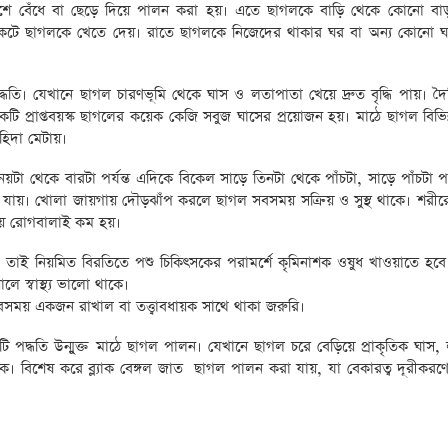
র পাশে বেঁধে বা ছেড়ে দিয়ে পালন করা হয়। এতে ছাগলকে বাড়ি থেকে কোনো বাড়
া কেটে ছাগলকে খেতে দেয়। রাতে ছাগলকে নিজেদের থাকার ঘর বা অন্য কোনো ঘ
্ধতি। যেখানে ছাগল চারণভূমি থেকে ঘাস ও লতাপাতা খেয়ে দ্রুত বৃদ্ধি পায়। দ
 একটি প্রাপ্তবয়স্ক ছাগলের কয়েক কেজি সবুজ ঘাসের প্রয়োজন হয়। মাঠে ছাগল বিভি
হিদা মেটায়।
 থেকে বারটা পর্যন্ত এদিকে বিকেল সাড়ে তিনটা থেকে পাঁচটা, সাড়ে পাঁচটা পর্য
যায়। খোলা জায়গায় দৌড়ঝাঁপ করলে ছাগল সবসময় সক্রিয় ও সুস্থ থাকে। শরীরে 
নায় রোগবালাই কম হয়।
। তাই নিয়মিত বিরতিতে পশু চিকিৎসকের পরামর্শে কৃমিনাশক ওষুধ খাওয়াতে হবে
ে স্বাস্থ্য ভালো থাকে।
সবসময় একজন রাখাল বা তত্ত্বাবধায়ক সাথে থাকা জরুরি।
 একটি পদ্ধতি উন্মুক্ত মাঠে ছাগল পালন। যেখানে ছাগল চরে বেড়িয়ে প্রাকৃতিক ঘাস
ক। বিশেষ করে ব্ল্যাক বেঙ্গল জাত ছাগল পালন করা যায়, যা বেকারত্ব দূরীকরণ