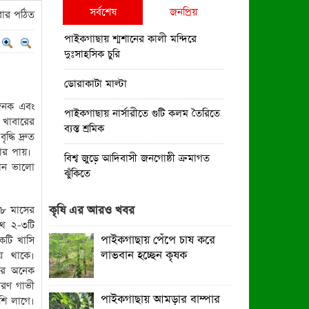
সর্বশেষ
জনপ্রিয়
ার পঠিত
পাইকগাছায় শ্মশানের কালী মন্দিরে
দুঃসাহসিক চুরি
ডোরাকাটা মাল্টা
ভজনক এবং
পাইকগাছায় নার্সারীতে গুটি কলম তৈরিতে
 খাবারের
ব্যস্ত শ্রমিক
ধি দ্রুত
বার পায়।
বিশ্ব জুড়ে আদিবাসী জনগোষ্ঠী ক্রমাগত
মান ভালো
ঝুঁকিতে
নিত্য প্রয়োজনীয় দ্রব্যমূল্যের উর্ধ্বগতির
-৮ মাসের
কৃষি এর আরও খবর
প্রতিবাদে মাগুরায় ১১দলীয় ঐক্য
থে ২-৩টি
জোটেরস্মারকলিপি প্রদান
পাইকগাছায় পেঁপে চাষ করে
কটি খাসি
লাভবান হচ্ছেন কৃষক
ে থাকে।
মাগুরায় সাকিব আল হাসানের বাড়িতে
লের অনেক
ভাঙচুর, পেট্রোল নিক্ষেপ ও অগ্নিসংযোগ
ারণ গাভী
পাইকগাছায় আমড়ার বাম্পার
েশি লাগে।
পাইকগাছায় শিক্ষার্থী ও গরীব-দুস্থদের