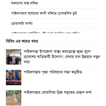
শুকানোয় ব্যস্ত চাষিরা
পাইকগাছায় শ্মশানের কালী মন্দিরে দুঃসাহসিক চুরি
ডোরাকাটা মাল্টা
পাইকগাছায় নার্সারীতে গুটি কলম তৈরিতে ব্যস্ত শ্রমিক
বিবিধ এর আরও খবর
বিশ্ব জুড়ে আদিবাসী জনগোষ্ঠী ক্রমাগত ঝুঁকিতে
পাইকগাছা উপজেলা স্বাস্থ্য কমপ্লেক্সে জুতা খুলে
নিত্য প্রয়োজনীয় দ্রব্যমূল্যের উর্ধ্বগতির প্রতিবাদে মাগুরায় ১১দলীয়
প্রবেশের ব্যতিক্রমী উদ্যোগ: সেবার মান উন্নয়নে নতুন
ঐক্য জোটেরস্মারকলিপি প্রদান
ধারা
মাগুরায় সাকিব আল হাসানের বাড়িতে ভাঙচুর, পেট্রোল নিক্ষেপ ও
পাইকগাছায় পূজা পরিষদের সভা অনুষ্ঠিত
অগ্নিসংযোগ
পাইকগাছার বোয়ালিয়া ব্রিজ সড়কের বেহাল দশা