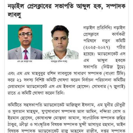
নড়াইল প্রেসক্লাবের সভাপতি আব্দুল হক, সম্পাদক
লাবলু
নড়াইল প্রতিনিধিঃ নড়াইল
প্রেসক্লাবে কার্যকরী
পরিষদে নতুন কমিটি
(২০২৫-২০২৭) গঠিত
হয়েছে। অ্যাডভোকেট এস
এম আব্দুল হককে
সভাপতি (নিউজ টুডে)
এবং এম এম মাহবুবুর রশিদ লাবলুকে সাধারণ সম্পাদক (বাংলা টিভি)
করে ২১ সদস্য বিশিষ্ট কমিটি ঘোষণা করেন নির্বাচন পরিচালনা কমিটির
চেয়ারম্যান অ্যাডভোকেট এস এম ইকবাল হোসেন। সোমবার (৭ জুলাই)
রাতে এ কমিটি ঘোষণা করেন তিনি।
কমিটিতে সহসভাপতি অ্যাডভোকেট আজিজুল ইসলাম, এম মুনীর চৌধুরী
ও সুলতান মাহমুদ, যুগ্মসাধারণ সম্পাদক আল আমিন, নন্দিতা বোস ও
ইরমান হোসেন, কোষাধ্যক্ষ মোস্তফা কামাল, সাংগঠনিক সম্পাদক জহির
ঠাকুর, ক্রীড়া ও সাংস্কৃতিক বিষয়ক সম্পাদক মুন্সী আসাদুর রহমান, আইন
বিষয়ক সম্পাদক অ্যাডভোকেট রাজু আহমেদ রাজীব, দপ্তর সম্পাদক