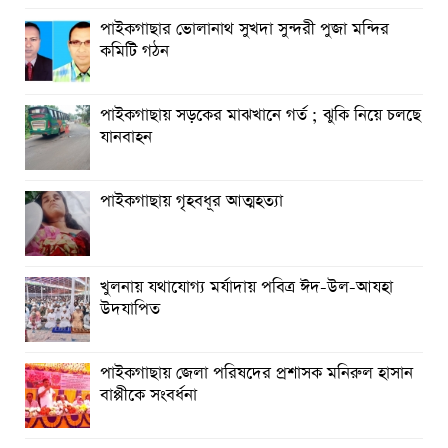
পাইকগাছার ভোলানাথ সুখদা সুন্দরী পুজা মন্দির
কমিটি গঠন
পাইকগাছায় সড়কের মাঝখানে গর্ত ; ঝুকি নিয়ে চলছে
যানবাহন
পাইকগাছায় গৃহবধূর আত্মহত্যা
খুলনায় যথাযোগ্য মর্যাদায় পবিত্র ঈদ-উল-আযহা
উদযাপিত
পাইকগাছায় জেলা পরিষদের প্রশাসক মনিরুল হাসান
বাপ্পীকে সংবর্ধনা