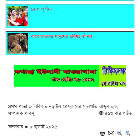
দোল পূর্ণিমা
বাঘে আক্রান্ত মানুষের দুর্বিষহ জীবন
প্রথম পাতা
» বিবিধ » নড়াইল প্রেসক্লাবের সভাপতি আব্দুল হক,
সম্পাদক লাবলু
৫১৩ বার পঠিত
মঙ্গলবার ● ৮ জুলাই ২০২৫