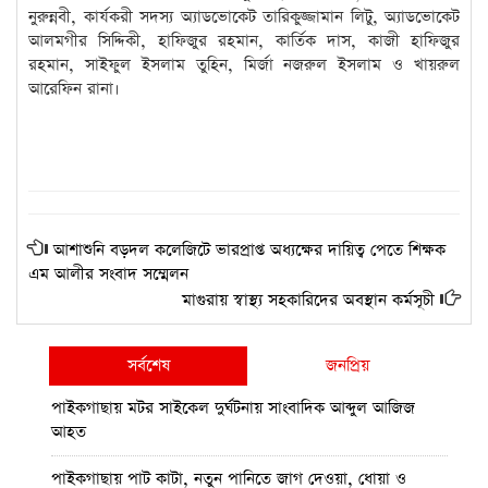
নুরুন্নবী, কার্যকরী সদস্য অ্যাডভোকেট তারিকুজ্জামান লিটু, অ্যাডভোকেট
আলমগীর সিদ্দিকী, হাফিজুর রহমান, কার্তিক দাস, কাজী হাফিজুর
রহমান, সাইফুল ইসলাম তুহিন, মির্জা নজরুল ইসলাম ও খায়রুল
আরেফিন রানা।
আশাশুনি বড়দল কলেজিটে ভারপ্রাপ্ত অধ্যক্ষের দায়িত্ব পেতে শিক্ষক
এম আলীর সংবাদ সম্মেলন
মাগুরায় স্বাস্থ্য সহকারিদের অবস্থান কর্মসূচী
সর্বশেষ
জনপ্রিয়
পাইকগাছায় মটর সাইকেল দুর্ঘটনায় সাংবাদিক আব্দুল আজিজ
আহত
পাইকগাছায় পাট কাটা, নতুন পানিতে জাগ দেওয়া, ধোয়া ও