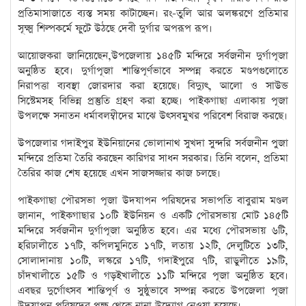
প্রতিমাসাজাতে ব্যস্ত সময় কাটাচ্ছেন। রং-তুলি আর অলঙ্করণে প্রতিমার
সূক্ষ্ম শিল্পকর্মে ফুটে উঠছে দেবী দুর্গার অপরূপ রূপ।
আয়োজকরা জানিয়েছেন,উপজেলায় ১৪৫টি মন্দিরে সর্বজনীন দুর্গাপূজা
অনুষ্ঠিত হবে। দুর্গাপূজা শান্তিপূর্ণভাবে সম্পন্ন করতে মণ্ডপগুলোতে
নিরাপত্তা ব্যবস্থা জোরদার করা হয়েছে। বিদ্যুৎ, আলো ও সাউন্ড
সিস্টেমসহ বিভিন্ন প্রস্তুতি গ্রহণ করা হচ্ছে। পাইকগাছা এলাকায় পূজা
উপলক্ষে সনাতন ধর্মাবলম্বীদের মাঝে উৎসবমুখর পরিবেশ বিরাজ করছে।
উপজেলার গদাইপুর ইউনিয়ানের ভোলানাথ সুখদা সুন্দরি সর্বজনীন পুজা
মন্দিরে প্রতিমা তৈরি করছেন কারিগর সাধন সরকার। তিনি বলেন, প্রতিমা
তৈরির কাজ শেষ হয়েছে এখন সাজসজ্জার কাজ চলছে।
পাইকগাছা পৌরসভা পূজা উদযাপন পরিষদের সভাপতি বাবুরাম মণ্ডল
জানান, পাইকগাছার ১০টি ইউনিয়ন ও একটি পৌরসভায় মোট ১৪৫টি
মন্দিরে সর্বজনীন দুর্গাপূজা অনুষ্ঠিত হবে। এর মধ্যে পৌরসভায় ৬টি,
হরিঢালীতে ১৭টি, কপিলমুনিতে ১৭টি, লতায় ১২টি, দেলুটিতে ১৩টি,
সোলাদানায় ১০টি, লস্করে ১৭টি, গদাইপুরে ৭টি, রাডুলীতে ১৯টি,
চাঁদখালীতে ১৫টি ও গড়ইখালীতে ১১টি মন্দিরে পূজা অনুষ্ঠিত হবে।
এবছর দুর্গোৎসব শান্তিপূর্ণ ও সুষ্ঠুভাবে সম্পন্ন করতে উপজেলা পূজা
উদযাপন পরিষদের পক্ষ থেকে নানা উদ্যোগ নেওয়া হয়েছে।