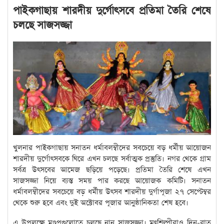
পাইকগাছায় শারদীয় দুর্গোৎসবে প্রতিমা তৈরি শেষে
চলছে সাজসজ্জা
খুলনার পাইকগাছায় সনাতন ধর্মাবলম্বীদের সবচেয়ে বড় ধর্মীয় আয়োজন
শারদীয় দুর্গোৎসবকে ঘিরে এখন চলছে সর্বাত্মক প্রস্তুতি। নগর থেকে গ্রাম
সর্বত্র উৎসবের আমেজ ছড়িয়ে পড়েছে। প্রতিমা তৈরি শেষে এখন
সাজসজ্জা নিয়ে ব্যস্ত সময় পার করছে আয়োজক কমিটি। সনাতন
ধর্মাবলম্বীদের সবচেয়ে বড় ধর্মীয় উৎসব শারদীয় দুর্গাপূজা ২৭ সেপ্টেম্বর
থেকে শুরু হবে এবং দুই অক্টোবর পূজার আনুষ্ঠানিকতা শেষ হবে।
এ উপলক্ষে মণ্ডপগুলোতে চলছে নান সাজসজ্জা। মৃৎশিল্পীরাও দিন-রাত