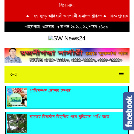
শিরোনাম:
●
বিশ্ব জুড়ে আদিবাসী জনগোষ্ঠী ক্রমাগত ঝুঁকিতে
●
নিত্য প্রয়োজনীয় দ্রব
পাইকগাছা, শুক্রবার, ৭ আগস্ট ২০২৬, ২২ শ্রাবণ ১৪৩৩
মেনু
প্রাণিসম্পদ দেশের সম্পদ
কালের বিবর্তনে বিলুপ্তির পথে বুদ্ধিমান পাখি কাক