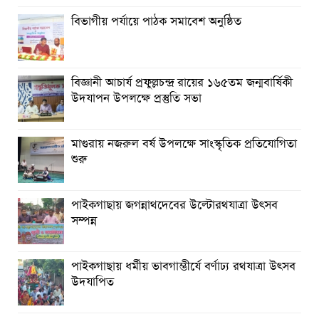
বিভাগীয় পর্যায়ে পাঠক সমাবেশ অনুষ্ঠিত
বিজ্ঞানী আচার্য প্রফুল্লচন্দ্র রায়ের ১৬৫তম জন্মবার্ষিকী
উদযাপন উপলক্ষে প্রস্তুতি সভা
মাগুরায় নজরুল বর্ষ উপলক্ষে সাংস্কৃতিক প্রতিযোগিতা
শুরু
পাইকগাছায় জগন্নাথদেবের উল্টোরথযাত্রা উৎসব
সম্পন্ন
পাইকগাছায় ধর্মীয় ভাবগাম্ভীর্যে বর্ণাঢ্য রথযাত্রা উৎসব
উদযাপিত