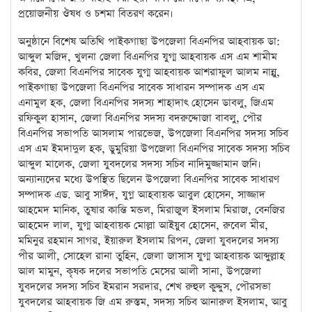
প্রয়োজনীয় ঔষধ ও চশমা বিতরণ করেন।
অনুষ্ঠানে বিশেষ অতিথি পাইকগাছা উপজেলা বিএনপির আহবায়ক ডা:
আব্দুল মজিদ, খুলনা জেলা বিএনপির যুগ্ম আহবায়ক এস এম শামীম
কবির, জেলা বিএনপির সাবেক যুগ্ম আহবায়ক আশরাফুল আলম নান্নু,
পাইকগাছা উপজেলা বিএনপির সাবেক সাধারন সম্পাদক এস এম
এনামুল হক, জেলা বিএনপির সদস্য শাহাদাৎ হোসেন ডাবলু, জিএম
রফিকুল হাসান, জেলা বিএনপির সদস্য বদরুদ্দোজা বাবলু, পৌর
বিএনপির সভাপতি আসলাম পারভেজ, উপজেলা বিএনপির সদস্য সচিব
এস এম ইমদাদুল হক, ডুমুরিয়া উপজেলা বিএনপির সাবেক সদস্য সচিব
আব্দুল মালেক, জেলা যুবদলের সদস্য সচিব নাদিমুজ্জামান জনি।
অন্যান্যদের মধ্যে উপস্থিত ছিলেন উপজেলা বিএনপির সাবেক সাধারণ
সম্পাদক এড. আবু সাঈদ, যুগ্ন আহবায়ক আবুল হোসেন, সাজ্জাদ
আহমেদ মানিক, তুষার কান্তি মন্ডল, মিরাজুল ইসলাম মিরাজ, বেনজির
আহমেদ লাল, যুগ্ম আহবায়ক মোল্লা আইয়ুব হোসেন, রুবেল মীর,
মমিনুর রহমান সাগর, ইয়ারুল ইসলাম রিপন, জেলা যুবদলের সদস্য
পীর আলী, সোহেল রানা তুহিন, জেলা জাসাস যুগ্ম আহবায়ক আব্দুল্লাহ
আল মামুন, কৃষক দলের সভাপতি মেসের আলী সানা, উপজেলা
যুবদলের সদস্য সচিব ইমরান সরদার, শেখ রুহুল কুদ্দুস, পৌরসভা
যুবদলের আহবায়ক জি এম রুস্তম, সদস্য সচিব আনারুল ইসলাম, আবু