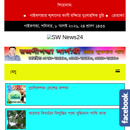
শিরোনাম:
●
পাইকগাছায় শ্মশানের কালী মন্দিরে দুঃসাহসিক চুরি
●
ডোরাকাটা মাল্টা
পাইকগাছা, শনিবার, ৮ আগস্ট ২০২৬, ২৪ শ্রাবণ ১৪৩৩
মেনু
প্রাণিসম্পদ দেশের সম্পদ
কালের বিবর্তনে বিলুপ্তির পথে বুদ্ধিমান পাখি কাক