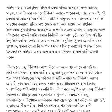
পাইকগাছার অত্যাধুনিক চিকিৎসা সেবা বঞ্চিত অসহায়, স্বল্প আয়ের
মানুষ, যারা টাকার অভাবে চিকিৎসা করাতে পারেন না, তাদের জন্যই এই
সেবার আয়োজন।
বিএনপি মা, মাটি ও মানুষের দল। মানবতার সেবা ও
মানুষের কল্যাণে প্রতিষ্ঠালগ্ন থেকে কাজ করে যাচ্ছে। অত্যাধুনিক
চিকিৎসার সুবিধাবঞ্চিত অবহেলিত ও দুর্গম প্রত্যন্ত এলাকার মানুষের পাশে
দাঁড়ানোর লক্ষেই আমি আমার নির্বাচনি এলাকায় ছুটে এসেছি ও এই ফ্রি
চক্ষু চিকিৎসা ক্যাম্পের আয়োজন করেছি।
অনুষ্ঠানে খুলনা জেলা পরিষদ
প্রশাসক, খুলনা জেলা বিএনপির সদস্য সচিব (ভারপ্রাপ্ত) ও জেলা রেড
ক্রিসেন্ট সোসাইটির চেয়ারম্যান এস এম মনিরুল হাসান বাপ্পী একথা
বলেন।
বিনামূল্যে চক্ষু চিকিৎসা ক্যাম্প উদ্বোধন করেন খুলনা জেলা পরিষদ
প্রশাসক মনিরুল হাসান বাপ্পী। ২ জুলাই বৃহস্পতিবার সকাল ৮টা থেকে
শুরু হওয়া বিনামূল্যে চক্ষু পরীক্ষা ও ছানি অপারেশন চিকিৎসা ক্যাম্প
রোটারী ক্লাব অব মিডটাউনের সভাপতি রোটারিয়ান সোহাগ মিনার
সভাপতিত্বে পাইকগাছা সরকারি উচ্চ বিদ্যালয়ে অনুষ্ঠিত হয়। চক্ষু চিকিৎসা
ক্যাম্পে রোটারি ক্লাবের সহযোগিতায় খুলনার বিএনএসবি চক্ষু
হাসপাতালের বিশেষজ্ঞ ডাক্তারগন এবং ফ্রেড হলোস ফাউন্ডেশন প্রায় দুই
হাজার রোগীর পরীক্ষা-নিরীক্ষা শেষে ২ শতাধিক রোগীকে ছানী
অপারেশনের জন্য বাছাই করা হয়। বাকী রোগীদের ব্যাবস্থাপত্র,