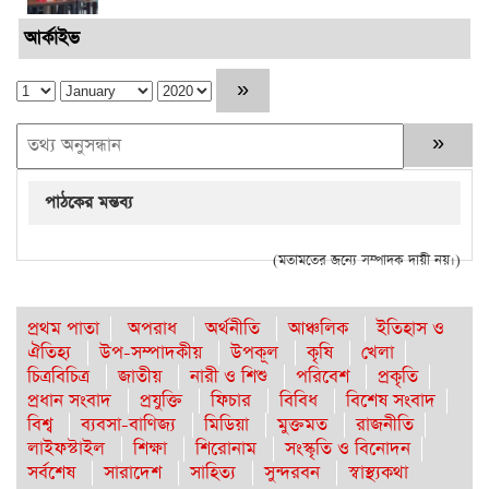
আর্কাইভ
পাঠকের মন্তব্য
(মতামতের জন্যে সম্পাদক দায়ী নয়।)
প্রথম পাতা
অপরাধ
অর্থনীতি
আঞ্চলিক
ইতিহাস ও
ঐতিহ্য
উপ-সম্পাদকীয়
উপকূল
কৃষি
খেলা
চিত্রবিচিত্র
জাতীয়
নারী ও শিশু
পরিবেশ
প্রকৃতি
প্রধান সংবাদ
প্রযুক্তি
ফিচার
বিবিধ
বিশেষ সংবাদ
বিশ্ব
ব্যবসা-বাণিজ্য
মিডিয়া
মুক্তমত
রাজনীতি
লাইফস্টাইল
শিক্ষা
শিরোনাম
সংস্কৃতি ও বিনোদন
সর্বশেষ
সারাদেশ
সাহিত্য
সুন্দরবন
স্বাস্থ্যকথা