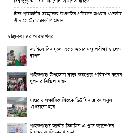
বিশ্ব জুড়ে আদিবাসী জনগোষ্ঠী ক্রমাগত ঝুঁকিতে
নিত্য প্রয়োজনীয় দ্রব্যমূল্যের উর্ধ্বগতির প্রতিবাদে মাগুরায় ১১দলীয়
ঐক্য জোটেরস্মারকলিপি প্রদান
মাগুরায় সাকিব আল হাসানের বাড়িতে ভাঙচুর, পেট্রোল নিক্ষেপ ও
স্বাস্থ্যকথা এর আরও খবর
অগ্নিসংযোগ
নড়াইলে বিনামূল্যে ২৫০ জনের চক্ষু পরীক্ষা ও লেন্স
পাইকগাছায় শিক্ষার্থী ও গরীব-দুস্থদের মাঝে সাইকেল-ভ্যান ও
স্থাপন
সেলাই মেশিন বিতরণ
পাইকগাছায় জুলাই উদযাপন উপলক্ষে বিএনপির আনন্দ মিছিল ও
পাইকগাছা উপজেলা স্বাস্থ্য কমপ্লেক্স পরিদর্শন করেন
সমাবেশ
খুলনার সিভিল সার্জন
মাগুরায় লক্ষাধিক শিশুকে ভিটামিন এ ক্যাপসুল
খাওয়ানো হবে
পাইকগাছায় জাতীয় ভিটামিন এ প্লাস ক্যাম্পেইন
বিষয়ক অবহিতকরণ সভা