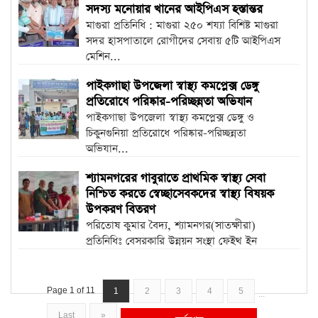
সদস্য মনোয়ার খানের আইপিএস হস্তান্তর
মাগুরা প্রতিনিধি : মাগুরা ২৫০ শয্যা বিশিষ্ট মাগুরা
সদর হাসপাতালে রোগীদের সেবায় ৫টি আইপিএস
মেশিন...
পাইকগাছা উপজেলা স্বাস্থ্য কমপ্লেক্স ডেঙ্গু
প্রতিরোধে পরিষ্কার-পরিচ্ছন্নতা অভিযান
পাইকগাছা উপজেলা স্বাস্থ্য কমপ্লেক্স ডেঙ্গু ও
চিকুনগুনিয়া প্রতিরোধে পরিষ্কার-পরিচ্ছন্নতা
অভিযান...
শ্যামনগরের গাবুরাতে প্রাথমিক স্বাস্থ্য সেবা
নিশ্চিত করতে স্বেচ্ছাসেবকদের স্বাস্থ্য বিষয়ক
উপকরণ বিতরণ
পরিতোষ কুমার বৈদ্য, শ্যামনগর(সাতক্ষীরা)
প্রতিনিধিঃ বেসরকারি উন্নয়ন সংস্থা ফেইথ ইন
এ্যাকশন গাবুরা...
Page 1 of 11
1
2
3
4
5
...
Last
»