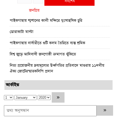
সর্বশেষ
জনপ্রিয়
পাইকগাছায় শ্মশানের কালী মন্দিরে দুঃসাহসিক চুরি
ডোরাকাটা মাল্টা
পাইকগাছায় নার্সারীতে গুটি কলম তৈরিতে ব্যস্ত শ্রমিক
বিশ্ব জুড়ে আদিবাসী জনগোষ্ঠী ক্রমাগত ঝুঁকিতে
নিত্য প্রয়োজনীয় দ্রব্যমূল্যের উর্ধ্বগতির প্রতিবাদে মাগুরায় ১১দলীয়
ঐক্য জোটেরস্মারকলিপি প্রদান
মাগুরায় সাকিব আল হাসানের বাড়িতে ভাঙচুর, পেট্রোল নিক্ষেপ ও
আর্কাইভ
অগ্নিসংযোগ
পাইকগাছায় শিক্ষার্থী ও গরীব-দুস্থদের মাঝে সাইকেল-ভ্যান ও সেলাই
মেশিন বিতরণ
পাইকগাছায় জুলাই উদযাপন উপলক্ষে বিএনপির আনন্দ মিছিল ও