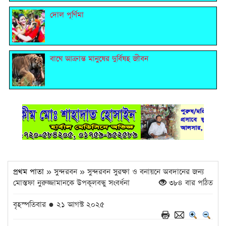
দোল পূর্ণিমা
বাঘে আক্রান্ত মানুষের দুর্বিষহ জীবন
প্রথম পাতা
» সুন্দরবন » সুন্দরবন সুরক্ষা ও বনায়নে অবদানের জন্য
মোস্তফা নুরুজ্জামানকে উপকূলবন্ধু সংবর্ধনা
৩৮৪ বার পঠিত
বৃহস্পতিবার ● ২১ আগস্ট ২০২৫