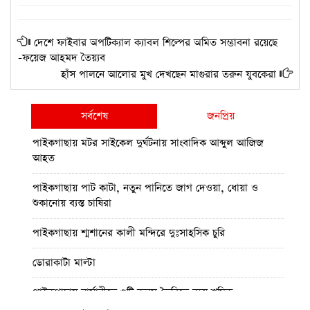
দেশে ফাইবার অপটিক্যাল ক্যাবল শিল্পের অমিত সম্ভাবনা রয়েছে
-ফয়েজ আহমদ তৈয়্যব
হাঁস পালনে আলোর মুখ দেখছেন মাগুরার তরুন যুবকেরা
সর্বশেষ
জনপ্রিয়
পাইকগাছায় মটর সাইকেল দুর্ঘটনায় সাংবাদিক আব্দুল আজিজ
আহত
পাইকগাছায় পাট কাটা, নতুন পানিতে জাগ দেওয়া, ধোয়া ও
শুকানোয় ব্যস্ত চাষিরা
পাইকগাছায় শ্মশানের কালী মন্দিরে দুঃসাহসিক চুরি
ডোরাকাটা মাল্টা
পাইকগাছায় নার্সারীতে গুটি কলম তৈরিতে ব্যস্ত শ্রমিক