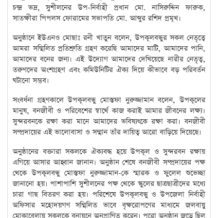
চন্দ্র ভদ্র, সুশীলনের উপ-নির্বাহী প্রধান মো. নাসিরুদ্দিন ফারুক,
সাতক্ষীরা পিপলস ফোরামের সভাপতি মো. আব্দুর রশিদ প্রমূখ।
অনুষ্ঠানে ইউএনও মোছাঃ রনী খাতুন বলেন, উপকূলবন্ধুর সকল নেতৃত্বে
আমরা সম্মিলিত প্রতিশ্রুতি গ্রহণ করেছি আমাদের মাটি, আমাদের পানি,
আমাদের বনের জন্য। এই উদ্যোগ আমাদের দেখিয়েছে নারীর নেতৃত্ব,
তরুণদের অংশগ্রহণ এবং কমিউনিটির ঐক্য দিয়ে কীভাবে বড় পরিবর্তন
ঘটানো সম্ভব।
সংবর্ধনা গ্রহণকালে উপকূলবন্ধু মোস্তফা নুরুজ্জামান বলেন, উপকূলের
মানুষ, বনজীবী ও পরিবেশের স্বার্থে কাজ করাই আমার জীবনের লক্ষ্য।
সুন্দরবনকে রক্ষা করা মানে আমাদের ভবিষ্যৎকে রক্ষা করা। বনজীবী
সম্প্রদায়ের এই ভালোবাসা ও সম্মান তাঁর দায়িত্ব আরো বাড়িয়ে দিয়েছে।
অনুষ্ঠানের বক্তারা সকলকে ঐক্যবদ্ধ হয়ে উপকূল ও সুন্দরবন রক্ষায়
এগিয়ে আসার আহ্বান জানান। অনুষ্ঠান শেষে বনজীবী সম্প্রদায়ের পক্ষ
থেকে উপকূলবন্ধু মোস্তফা নুরুজ্জামান-কে স্মারক ও ফুলেল শুভেচ্ছা
জানানো হয়। পাশাপাশি সুশীলনের পক্ষ থেকে স্কুলের ছাত্রছাত্রীদের মধ্যে
চারা গাছ বিতরণ করা হয়। পরিশেষে উপকূলবন্ধু ও উপজেলা নির্বাহী
অফিসার মহোদয়গণ সম্মিলিত ভাবে বৃক্ষরোপণের মাধ্যমে জলবায়ু
মোকাবেলায় সকলকে বনায়নে অনুপ্রাণিত করেন। পুরো অনুষ্ঠান জুড়ে ছিল