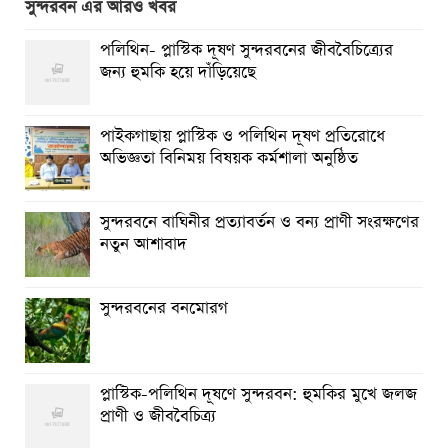
সুন্দরবন এর আরও খবর
বিশ্ব জুড়ে আদিবাসী জনগোষ্ঠী ক্রমাগত ঝুঁকিতে
পলিথিন- প্লাস্টিক দূষণ সুন্দরবনের জীববৈচিত্র্যের
নিত্য প্রয়োজনীয় দ্রব্যমূল্যের উর্ধ্বগতির প্রতিবাদে মাগুরায় ১১দলীয়
জন্য হুমকি হয়ে দাঁড়িয়েছে
ঐক্য জোটেরস্মারকলিপি প্রদান
মাগুরায় সাকিব আল হাসানের বাড়িতে ভাঙচুর, পেট্রোল নিক্ষেপ ও
পাইকগাছায় প্লাস্টিক ও পলিথিন দূষণ প্রতিরোধে
অগ্নিসংযোগ
অভিজ্ঞতা বিনিময় বিষয়ক কর্মশালা অনুষ্ঠিত
সুন্দরবনে বাঘিনীর প্রত্যাবর্তন ও বন্য প্রাণী সংরক্ষণের
নতুন আশাবাদ
সুন্দরবনের বনমোরগ
প্লাস্টিক-পলিথিন দূষণে সুন্দরবন: হুমকির মুখে জলজ
প্রাণী ও জীববৈচিত্র্য