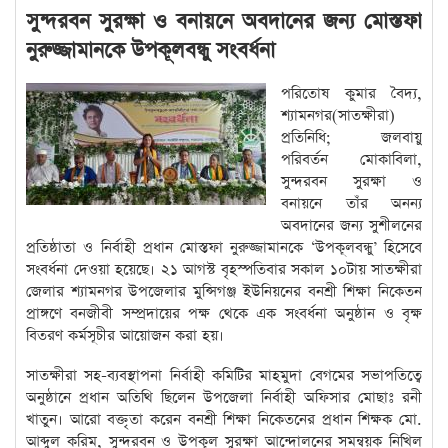
সুন্দরবন সুরক্ষা ও বনায়নে অবদানের জন্য মোস্তফা
নুরুজ্জামানকে উপকূলবন্ধু সংবর্ধনা
পরিতোষ কুমার বৈদ্য,
শ্যামনগর(সাতক্ষীরা)
প্রতিনিধি; জলবায়ু
পরিবর্তন মোকাবিলা,
সুন্দরবন সুরক্ষা ও
বনায়নে তাঁর অনন্য
অবদানের জন্য সুশীলনের
প্রতিষ্ঠাতা ও নির্বাহী প্রধান মোস্তফা নুরুজ্জামানকে ‘উপকূলবন্ধু’ হিসেবে
সংবর্ধনা দেওয়া হয়েছে। ২১ আগস্ট বৃহস্পতিবার সকাল ১০টায় সাতক্ষীরা
জেলার শ্যামনগর উপজেলার মুন্সিগঞ্জ ইউনিয়নের বনশ্রী শিক্ষা নিকেতন
প্রাঙ্গণে বনজীবী সম্প্রদায়ের পক্ষ থেকে এক সংবর্ধনা অনুষ্ঠান ও বৃক্ষ
বিতরণ কর্মসূচীর আয়োজন করা হয়।
সাতক্ষীরা সহ-ব্যবস্থাপনা নির্বাহী কমিটির মাহমুদা বেগমের সভাপতিত্বে
অনুষ্ঠানে প্রধান অতিথি ছিলেন উপজেলা নির্বাহী অফিসার মোছাঃ রনী
খাতুন। আরো বক্তৃতা করেন বনশ্রী শিক্ষা নিকেতনের প্রধান শিক্ষক মো.
আব্দুল করিম, সুন্দরবন ও উপকূল সুরক্ষা আন্দোলনের সমন্বয়ক নিখিল