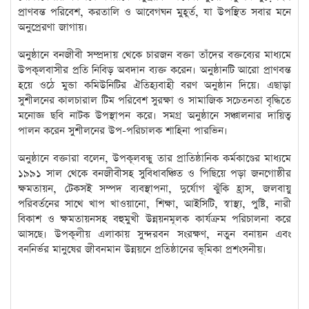
প্রাণবন্ত পরিবেশ, করতালি ও আবেগঘন মুহূর্ত, যা উপস্থিত সবার মনে
অনুপ্রেরণা জাগায়।
অনুষ্ঠানে বনজীবী সম্প্রদায় থেকে চারজন বক্তা তাঁদের বক্তব্যের মাধ্যমে
উপকূলবাসীর প্রতি নিবিড় অবদান ব্যক্ত করেন। অনুষ্ঠানটি আরো প্রাণবন্ত
হয়ে ওঠে মুন্ডা কমিউনিটির ঐতিহ্যবাহী বরণ অনুষ্ঠান দিয়ে। এছাড়া
সুশীলনের কালচারাল টিম পরিবেশ সুরক্ষা ও সামাজিক সচেতনতা বৃদ্ধিতে
মনোজ্ঞ ছবি নাটক উপস্থাপন করে। সমগ্র অনুষ্ঠানে সঞ্চালনার দায়িত্ব
পালন করেন সুশীলনের উপ-পরিচালক শাহিনা পারভিন।
অনুষ্ঠানে বক্তারা বলেন, উপকূলবন্ধু তার প্রাতিষ্ঠানিক কর্মকাণ্ডের মাধ্যমে
১৯৯১ সাল থেকে বনজীবীসহ সুবিধাবঞ্চিত ও পিছিয়ে পড়া জনগোষ্ঠীর
ক্ষমতায়ন, টেকসই সম্পদ ব্যবস্থাপনা, দুর্যোগ ঝুঁকি হ্রাস, জলবায়ু
পরিবর্তনের সাথে খাপ খাওয়ানো, শিক্ষা, আইসিটি, স্বাস্থ্য, পুষ্টি, নারী
বিকাশ ও ক্ষমতায়নসহ বহুমুখী উন্নয়নমূলক কার্যক্রম পরিচালনা করে
আসছে। উপকূলীয় এলাকায় সুন্দরবন সংরক্ষণ, নতুন বনায়ন এবং
বননির্ভর মানুষের জীবনমান উন্নয়নে প্রতিষ্ঠানের ভূমিকা প্রশংসনীয়।