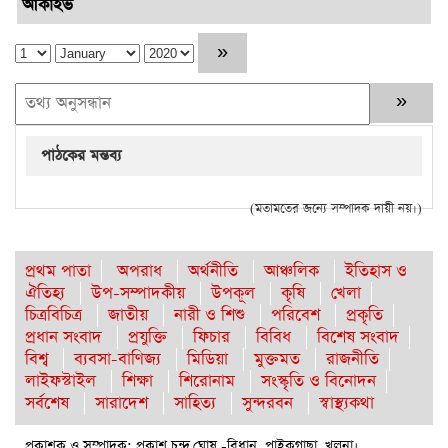
আর্কাইভ
পাঠকের মন্তব্য
(মতামতের জন্যে সম্পাদক দায়ী নয়।)
প্রথম পাতা
অপরাধ
অর্থনীতি
আঞ্চলিক
ইতিহাস ও
ঐতিহ্য
উপ-সম্পাদকীয়
উপকূল
কৃষি
খেলা
চিত্রবিচিত্র
জাতীয়
নারী ও শিশু
পরিবেশ
প্রকৃতি
প্রধান সংবাদ
প্রযুক্তি
ফিচার
বিবিধ
বিশেষ সংবাদ
বিশ্ব
ব্যবসা-বাণিজ্য
মিডিয়া
মুক্তমত
রাজনীতি
লাইফস্টাইল
শিক্ষা
শিরোনাম
সংস্কৃতি ও বিনোদন
সর্বশেষ
সারাদেশ
সাহিত্য
সুন্দরবন
স্বাস্থ্যকথা
প্রকাশক ও সম্পাদক: প্রকাশ চন্দ্র ঘোষ -বিধান, পাইকগাছা, খুলনা।