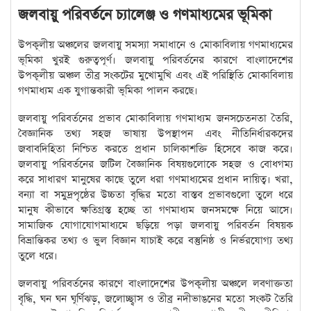
জলবায়ু পরিবর্তনে চ্যালেঞ্জ ও গণমাধ্যমের ভূমিকা
উপকূলীয় অঞ্চলের জলবায়ু সমস্যা সমাধানে ও মোকাবিলায় গণমাধ্যমের
ভূমিকা খুরই গুরুত্বপূর্ণ। জলবায়ু পরিবর্তনের কারণে বাংলাদেশের
উপকূলীয় অঞ্চল তীব্র সংকটের মুখোমুখি এবং এই পরিস্থিতি মোকাবিলায়
গণমাধ্যম এক যুগান্তকারী ভূমিকা পালন করছে।
জলবায়ু পরিবর্তনের প্রভাব মোকাবিলায় গণমাধ্যম জনসচেতনতা তৈরি,
বৈজ্ঞানিক তথ্য সহজ ভাষায় উপস্থাপন এবং নীতিনির্ধারকদের
জবাবদিহিতা নিশ্চিত করতে প্রধান চালিকাশক্তি হিসেবে কাজ করে।
জলবায়ু পরিবর্তনের জটিল বৈজ্ঞানিক বিষয়গুলোকে সহজ ও বোধগম্য
করে সাধারণ মানুষের কাছে তুলে ধরা গণমাধ্যমের প্রধান দায়িত্ব। খরা,
বন্যা বা সমুদ্রপৃষ্ঠের উচ্চতা বৃদ্ধির মতো বাস্তব প্রভাবগুলো তুলে ধরে
মানুষ কীভাবে ক্ষতিগ্রস্ত হচ্ছে তা গণমাধ্যম জনসমক্ষে নিয়ে আসে।
সামাজিক যোগাযোগমাধ্যমে ছড়িয়ে পড়া জলবায়ু পরিবর্তন বিষয়ক
বিভ্রান্তিকর তথ্য ও ভুল বিজ্ঞান যাচাই করে বস্তুনিষ্ঠ ও নির্ভরযোগ্য তথ্য
তুলে ধরে।
জলবায়ু পরিবর্তনের কারণে বাংলাদেশের উপকূলীয় অঞ্চলে লবণাক্ততা
বৃদ্ধি, ঘন ঘন ঘূর্ণিঝড়, জলোচ্ছ্বাস ও তীব্র নদীভাঙনের মতো সংকট তৈরি