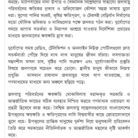
করছে। মাঠপর্যায়ের নানা উপাত্ত ও বৈজ্ঞানিক বিশ্লেষণের সাহায্যে জলবায়ু
পরিবর্তনের ক্ষতিকর প্রভাব ও অভিযোজন কৌশল সহজ ভাষায় তুলে
ধরা। সুপেয় পানির সংকট, কৃষির ক্ষতিপূরণ, ও টেকসই বেড়িবাঁধ নির্মাণের
মতো মৌলিক অধিকার ও দাবিগুলোর পক্ষে জনমত গঠন করা। দুর্যোগের
সময়ে আগাম সতর্কতা ও নিরাপদ আশ্রয়ে যাওয়ার নির্দেশিকা প্রচারের
মাধ্যমে জানমালের ক্ষয়ক্ষতি হ্রাস করা।
দুর্যোগের সময় রেডিও, টেলিভিশন ও অনলাইন নিউজ পোর্টালগুলো দ্রুত
সতর্কবার্তা পৌঁছে দিয়ে লাখ লাখ মানুষের জীবন বাঁচায়। লবণাক্ততা
সহনশীল ফসল চাষ, বৃষ্টির পানি সংরক্ষণ এবং দুর্যোগকালীন প্রস্তুতি
বিষয়ে জনগণকে সচেতন করে তোলে। স্থানীয় মানুষ কীভাবে নিজস্ব
প্রযুক্তি ভাসমান চাষাবাদ জলবায়ুর সাথে খাপ খাওয়াচ্ছে, তা
গণমাধ্যমের মাধ্যমে অন্য অঞ্চলে ছড়িয়ে পড়ে।
জলবায়ু পরিবর্তনের ক্ষয়ক্ষতি মোকাবিলায় বরাদ্দকৃত সরকারি ও
আন্তর্জাতিক ফান্ডের সঠিক ব্যবহার নিশ্চিত করতে গণমাধ্যম ওয়াচডগ বা
প্রহরী হিসেবে কাজ করে। বৈশ্বিক জলবায়ু সম্মেলনগুলোতে বাংলাদেশের
উপকূলের ক্ষয়ক্ষতি ও ক্ষতিপূরণের দাবি বিশ্ববাসীর কাছে জোরালোভাবে
তুলে ধরে। উপকূলের প্রান্তিক মানুষের দুর্দশা নিয়ে অনুসন্ধানী প্রতিবেদন
তৈরি করে সরকারের নীতিনির্ধারক ও আন্তর্জাতিক মহলের দৃষ্টি আকর্ষণ
করে।