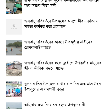
সুন্দরবন সংলগ্ন উপকূলের বনজীবীদের কষ্ট,পরিশ্রম
আর অভাব নিত্য সঙ্গী
জলবায়ু পরিবর্তনে উপকূলের জনগোষ্ঠীর ন্যার্যতা ও
সমতা কার্যকর করা প্রযোজন
জলবায়ু পরিবর্তনের কারণে উপকূলীয় নারীদের
রোগবালাই বাড়ছে
জলবায়ু পরিবর্তনের ফলে দুর্যোগে উপকূলীয় মানুষের
জীবন জীবিকা বদলে যাচ্ছে
খুলনার তিন উপজেলার খাবার পানির এক মাত্র উৎস
উপকূলের আলমশাহী পুকুর
আইলার ক্ষত নিয়ে ১৭ বছরে উপকূলবাসী