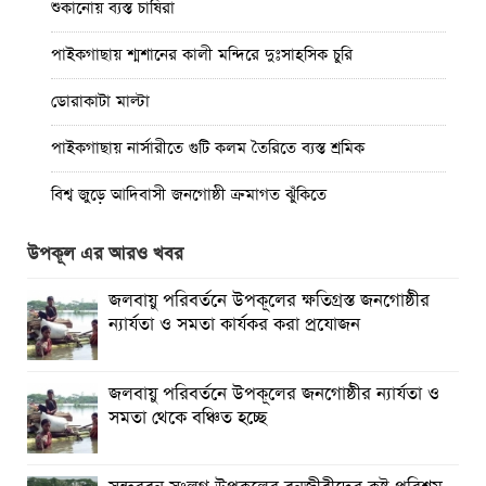
শুকানোয় ব্যস্ত চাষিরা
পাইকগাছায় শ্মশানের কালী মন্দিরে দুঃসাহসিক চুরি
ডোরাকাটা মাল্টা
পাইকগাছায় নার্সারীতে গুটি কলম তৈরিতে ব্যস্ত শ্রমিক
বিশ্ব জুড়ে আদিবাসী জনগোষ্ঠী ক্রমাগত ঝুঁকিতে
নিত্য প্রয়োজনীয় দ্রব্যমূল্যের উর্ধ্বগতির প্রতিবাদে মাগুরায় ১১দলীয়
উপকূল এর আরও খবর
ঐক্য জোটেরস্মারকলিপি প্রদান
জলবায়ু পরিবর্তনে উপকূলের ক্ষতিগ্রস্ত জনগোষ্ঠীর
মাগুরায় সাকিব আল হাসানের বাড়িতে ভাঙচুর, পেট্রোল নিক্ষেপ ও
ন্যার্যতা ও সমতা কার্যকর করা প্রযোজন
অগ্নিসংযোগ
পাইকগাছায় শিক্ষার্থী ও গরীব-দুস্থদের মাঝে সাইকেল-ভ্যান ও
জলবায়ু পরিবর্তনে উপকূলের জনগোষ্ঠীর ন্যার্যতা ও
সেলাই মেশিন বিতরণ
সমতা থেকে বঞ্চিত হচ্ছে