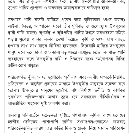
হচ্ছে। এই প্রাকৃতিক বিপর্যয়ের ফলে স্থানীয় জনগোষ্ঠীর জীবন-জীবিকা,
সুপেয় পানির প্রাপ্যতা ও জনস্বাস্থ্য মারাত্মকভাবে ক্ষতিগ্রস্ত হচ্ছে।
লবণাক্ত পানি ফসলি জমিতে প্রবেশ করে কৃষিব্যবস্থা ধ্বংস করছে।
আইলা, সিডর, আম্পানের মতো তীব্র ঘূর্ণিঝড় ও জলোচ্ছ্বাস উপকূলের
স্থায়ী ক্ষতি করছে। ভূগর্ভস্থ ও ভূউপরিস্থ পানির উৎসে লবণাক্ততা ছড়িয়ে
পড়ায় সুপেয় পানির অভাব দেখা দিয়েছে। কৃষি ও মৎস্য চাষ ব্যাহত
হওয়ায় লাখ লাখ মানুষ জীবিকা হারাচ্ছেন। ভিটেমাটি হারিয়ে উপকূলের
মানুষ দলে দলে ঢাকা ও অন্যান্য বড় শহরে বাস্তুচ্যুত হচ্ছে। লবণাক্ত পানি
ব্যবহারের ফলে উপকূলীয় নারী ও শিশুদের মধ্যে চর্মরোগসহ বিভিন্ন
জটিল রোগ বাড়ছে।
পরিবেশগত ঝুঁকি, আসন্ন দুর্যোগের পূর্বাভাস এবং করণীয় সম্পর্কে নিয়মিত
প্রতিবেদন ও অনুষ্ঠান প্রচারের মাধ্যমে উপকূলীয় মানুষকে সচেতন করে
তোলা। উপকূলের মানুষের দুর্ভোগ, বাঁধ নির্মাণে দুর্নীতি ও কার্যকর
পুনর্বাসন পরিকল্পনার অভাব তুলে ধরে সরকারের নীতিনির্ধারক ও
আন্তর্জাতিক মহলের দৃষ্টি আকর্ষণ করা।
জলবায়ু পরিবর্তেনে সচেতনতা সৃস্টিতে গণমাধ্যম ভূমিকা রাখে চলেছে।
জাতীয় দৈনিকের পাশাপাশি স্থানীয় সংবাদপত্রগুলোতেও জলবায়ু
পরিবর্তেনজনিত কারণ, এর ক্ষতির দিক ও প্রভাব নিয়ে সংবাদ পরিবেশন