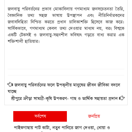
জলবায়ু পরিবর্তনের প্রভাব মোকাবিলায় গণমাধ্যম জনসচেতনতা তৈরি,
বৈজ্ঞানিক তথ্য সহজ ভাষায় উপস্থাপন এবং নীতিনির্ধারকদের
জবাবদিহিতা নিশ্চিত করতে প্রধান চালিকাশক্তি হিসেবে কাজ করে।
সার্বিকভাবে, গণমাধ্যম কেবল তথ্য দেওয়ার মাধ্যম নয়, বরং বিশ্বকে
একটি টেকসই ও জলবায়ু-সহনশীল ভবিষ্যৎ গড়তে বাধ্য করার এক
শক্তিশালী হাতিয়ার।
জলবায়ু পরিবর্তনের ফলে উপকূলীয় মানুষের জীবন জীবিকা বদলে
যাচ্ছে
শ্রীপুরে ক্রীড়া সামগ্রী-কৃষি উপকরণ- গাছ ও আর্থিক সহায়তা প্রদান
সর্বশেষ
জনপ্রিয়
পাইকগাছায় পাট কাটা, নতুন পানিতে জাগ দেওয়া, ধোয়া ও