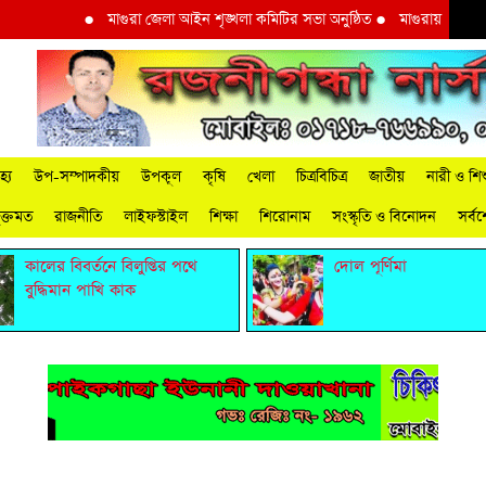
●
মাগুরা জেলা আইন শৃঙ্খলা কমিটির সভা অনুষ্ঠিত
●
মাগুরায় আদিবাসী দি
্য
উপ-সম্পাদকীয়
উপকূল
কৃষি
খেলা
চিত্রবিচিত্র
জাতীয়
নারী ও শিশ
ুক্তমত
রাজনীতি
লাইফস্টাইল
শিক্ষা
শিরোনাম
সংস্কৃতি ও বিনোদন
সর্ব
কালের বিবর্তনে বিলুপ্তির পথে
দোল পূর্ণিমা
বুদ্ধিমান পাখি কাক