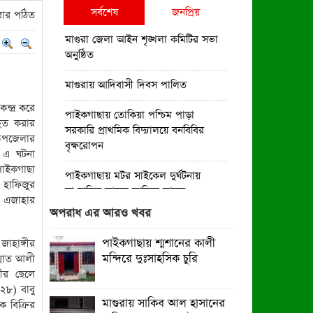
সর্বশেষ
জনপ্রিয়
ার পঠিত
মাগুরা জেলা আইন শৃঙ্খলা কমিটির সভা
অনুষ্ঠিত
মাগুরায় আদিবাসী দিবস পালিত
ন্দ্র করে
পাইকগাছায় তোকিয়া পশ্চিম পাড়া
আহত করার
সরকারি প্রাথমিক বিদ‍্যালয়ে বনবিবির
উপজেলার
বৃক্ষরোপন
 এ ঘটনা
াইকগাছা
পাইকগাছায় মটর সাইকেল দুর্ঘটনায়
য় হাফিজুর
সাংবাদিক আব্দুল আজিজ আহত
 এজাহার
অপরাধ এর আরও খবর
পাইকগাছায় পাট কাটা, নতুন পানিতে জাগ
দেওয়া, ধোয়া ও শুকানোয় ব্যস্ত চাষিরা
পাইকগাছায় শ্মশানের কালী
াহাঙ্গীর
মন্দিরে দুঃসাহসিক চুরি
ন্নাত আলী
পাইকগাছায় শ্মশানের কালী মন্দিরে
ীর ছেলে
দুঃসাহসিক চুরি
২৮) বাবু
মাগুরায় সাকিব আল হাসানের
ক বিক্রির
ডোরাকাটা মাল্টা