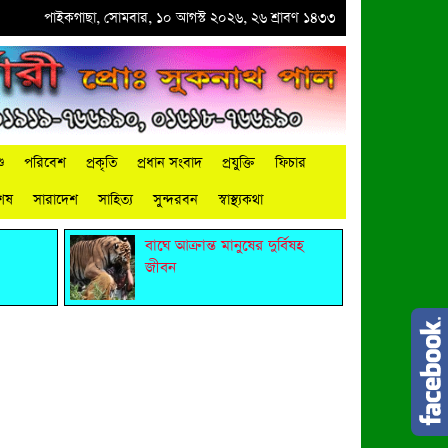
বস পালিত
পাইকগাছা, সোমবার, ১০ আগস্ট ২০২৬, ২৬ শ্রাবণ ১৪৩৩
●
পাইকগাছায় তোকিয়া পশ্চিম পাড়া সরকারি প্রাথমিক বিদ‍্যালয়ে বনবিবির ব
ু
পরিবেশ
প্রকৃতি
প্রধান সংবাদ
প্রযুক্তি
ফিচার
শেষ
সারাদেশ
সাহিত্য
সুন্দরবন
স্বাস্থ্যকথা
বাঘে আক্রান্ত মানুষের দুর্বিষহ
জীবন