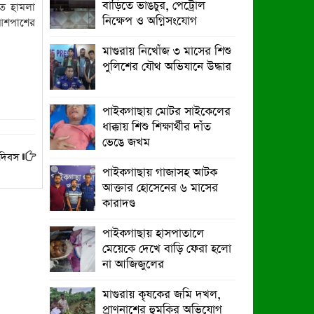
বাড়িতে ভাঙচুর, পেট্রোল
িত হামলা
নিক্ষেপ ও অগ্নিসংযোগ
 আশপাশের
পাইকগাছায় নার্সারীতে গুটি কলম তৈরিতে
ব্যস্ত শ্রমিক
মাগুরায় নিখোঁজ ৩ মাসের শিশু
পুলিশের যৌথ অভিযানে উদ্ধার
পাইকগাছায় মোটর সাইকেলের
ধাক্কায় শিশু শিক্ষার্থীর দাঁত
ভেঙে জখম
ন দিবস
পাইকগাছায় গাজাসহ আটক
আক্তার হোসেনের ৬ মাসের
কারাদণ্ড
পাইকগাছায় হাসপাতালে
মেয়েকে দেখে বাড়ি ফেরা হলো
না আজিজুলের
মাগুরায় কৃষকের জমি দখল,
প্রাণনাশের হুমকির অভিযোগ