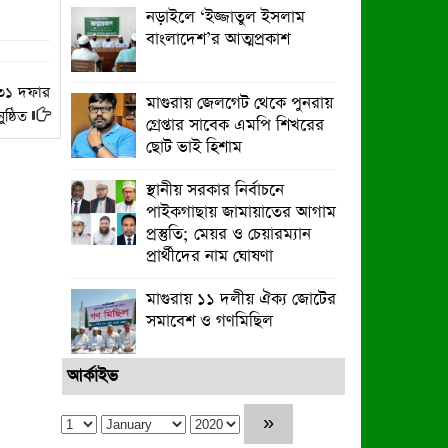
নড়াইলে ‘ইজ্জাতুল ইসলাম
বাংলাদেশ’র আত্মপ্রকাশ
 ৩১ দফার
মাগুরায় জেলগেট থেকে পুনরায়
্ঠিত
গ্রেপ্তার সাবেক এমপি শিখরের
ছোট ভাই হিশাম
স্থানীয় সরকার নির্বাচনে
পাইকগাছায় জামায়াতের আগাম
প্রস্তুতি; মেয়র ও চেয়ারম্যান
প্রার্থীদের নাম ঘোষণা
মাগুরায় ১১ দলীয় ঐক্য জোটের
সমাবেশ ও গণমিছিল
আর্কাইভ