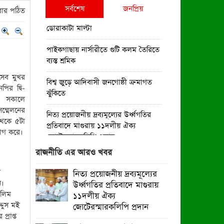
সর্বশেষ
জনপ্রিয়
ার পঠিত
ডোরাকাটা মাল্টা
পাইকগাছায় নার্সারীতে গুটি কলম তৈরিতে
ব্যস্ত শ্রমিক
ৎসব মুখর
বিশ্ব জুড়ে আদিবাসী জনগোষ্ঠী ক্রমাগত
ির দ্বি-
ঝুঁকিতে
ার সকালে
ম্মেলনের
নিত্য প্রয়োজনীয় দ্রব্যমূল্যের উর্ধ্বগতির
থেকে ৫টা
প্রতিবাদে মাগুরায় ১১দলীয় ঐক্য
়োগ করে।
জোটেরস্মারকলিপি প্রদান
রাজনীতি এর আরও খবর
মাগুরায় সাকিব আল হাসানের বাড়িতে
ভাঙচুর, পেট্রোল নিক্ষেপ ও অগ্নিসংযোগ
ম
নিত্য প্রয়োজনীয় দ্রব্যমূল্যের
ন।
উর্ধ্বগতির প্রতিবাদে মাগুরায়
পাইকগাছায় শিক্ষার্থী ও গরীব-দুস্থদের
েলিম
১১দলীয় ঐক্য
মাঝে সাইকেল-ভ্যান ও সেলাই মেশিন
্দুস মই
জোটেরস্মারকলিপি প্রদান
বিতরণ
্রাপ্ত