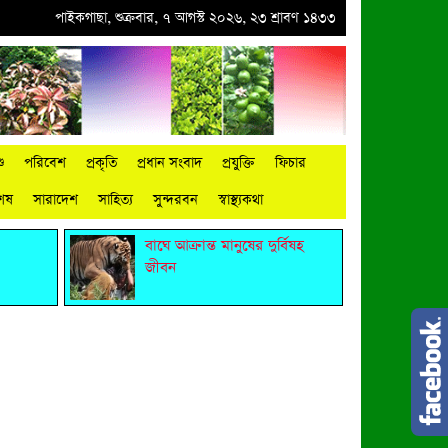
িক
●
বিশ্ব জুড়ে আদিবাসী জনগোষ্ঠী ক্রমাগত ঝুঁকিতে
পাইকগাছা, শুক্রবার, ৭ আগস্ট ২০২৬, ২৩ শ্রাবণ ১৪৩৩
●
নিত্য প্রয়োজনীয় দ্রব্যমূল্যের 
ু
পরিবেশ
প্রকৃতি
প্রধান সংবাদ
প্রযুক্তি
ফিচার
শেষ
সারাদেশ
সাহিত্য
সুন্দরবন
স্বাস্থ্যকথা
বাঘে আক্রান্ত মানুষের দুর্বিষহ
জীবন