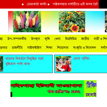
●
ডোরাকাটা মাল্টা
●
পাইকগাছায় নার্সারীতে গুটি কলম তৈরিতে ব্যস্ত শ্রম
্য
উপ-সম্পাদকীয়
উপকূল
কৃষি
খেলা
চিত্রবিচিত্র
জাতীয়
নারী ও শিশ
ুক্তমত
রাজনীতি
লাইফস্টাইল
শিক্ষা
শিরোনাম
সংস্কৃতি ও বিনোদন
সর্ব
কালের বিবর্তনে বিলুপ্তির পথে
দোল পূর্ণিমা
বুদ্ধিমান পাখি কাক