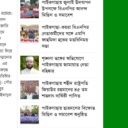
পাইকগাছায় জুলাই উদযাপন
পাইকগাছায় জুলাই উদযাপন উপলক্ষে
উপলক্ষে বিএনপির আনন্দ
বিএনপির আনন্দ মিছিল ও সমাবেশ
ন রয়েছে।
মিছিল ও সমাবেশ
লেন
পাইকগাছায় জুলাই গণঅভ্যুত্থান দিবস
 জাতি
পাইকগাছা-কয়রা বিএনপির
পালিত
ামে
নেতাকর্মীদের সঙ্গে এমপি
ক
ফাহমিদা হকের মতবিনিময়
বাদে
সভা
যা দিয়ে
ভিড়ানোর
শৃঙ্খলা ভঙ্গের অভিযোগে
, এর
পাইকগাছায় জামায়াত নেতা
ুদ্ধে
বহিষ্কার
অতিথির
টু। পৌর
পাইকগাছায় শহীদ রাষ্ট্রপতি
ুর
জিয়াউর রহমানের ৪৫ তম
ইমাদুল
শাহদাৎ বার্ষিকী পালিত
পাইকগাছায় ছাত্রদলের বিক্ষোভ
মিছিল ও সমাবেশ অনুষ্ঠিত