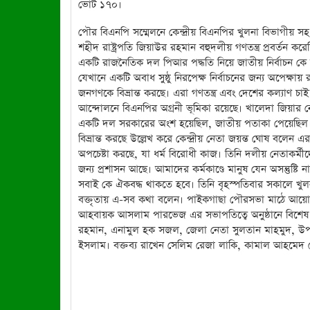
ভোট ১৭০।
পৌর বিএনপি সম্মেলনে
কেন্দ্রীয় বিএনপির খুলনা বিভাগীয় স
শহীদ রাষ্ট্রপতি জিয়াউর রহমান বহুদলীয় গণতন্ত্র প্রবর্ত
একটি রাজনৈতিক দল পিআর পদ্ধতি নিয়ে জাতীয় নির্বাচন কে ব
যেখানে একটি অবাধ সুষ্ঠু নিরপেক্ষ নির্বাচনের জন্য অপেক্
জনগণকে বিভ্রান্ত করছে। এরা গণতন্ত্র এবং দেশের কল্যাণ চাই 
আন্দোলনে বিএনপির অগ্রনী ভূমিকা রয়েছে। খালেদা জিয়ার ন
একটি দল সরকারের অংশ হয়েছিল, জাতীয় পতাকা পেয়েছিল। এ
বিভ্রান্ত করছে উল্লেখ করে কেন্দ্রীয় নেতা জয়ন্ত ঘোষ বল
অপচেষ্টা করছে, যা ধর্ম বিরোধী কাজ। তিনি দলীয় নেতাকর্
জন্য প্রশাসন আছে। আমাদের কর্মকাণ্ডে মানুষ যেন অসন্তুষ্টি 
সবাই কে ঐকবদ্ধ থাকতে হবে। তিনি বৃহস্পতিবার সকালে খুলনা
বক্তৃতায় এ-সব কথা বলেন। পাইকগাছা পৌরসভা মাঠে আয়োজি
আহবায়ক আসলাম পারভেজ এর সভাপতিত্বে অনুষ্ঠানে বিশেষ 
রহমান, এনামুল হক সজল, জেলা নেতা সুলতান মাহমুদ, উ
ইসলাম। বক্তব্য রাখেন সেলিম রেজা লাকি, কামাল আহম