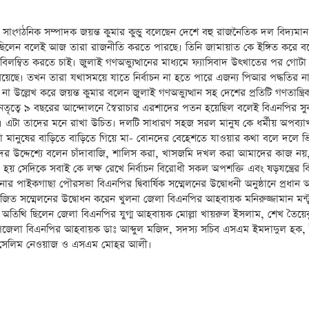
হ সাংগঠনিক সম্পাদক জয়ন্ত কুমার কুন্ডু বলেছেন দেশে বহু রাজনৈতিক দল বিদ্যমা
ন করেছিলেন বলেই আজ তারা রাজনীতি করতে পারছে। তিনি জামায়াত
কে ইঙ্গিত করে ব
িলম্বিত করতে চাই। জুলাই গণঅভ্যুত্থানের মাধ্যমে ফ্যাসিবাদ উৎখাতের পর গোটা
ষায় রয়েছে। তখন তারা যথাসময়ে যাতে নির্বাচন না হতে পারে এজন্য পিআর পদ্ধতির ন
না উল্লেখ করে জয়ন্ত কুমার বলেন জুলাই গণঅভ্যুত্থান সহ দেশের প্রতিটি গণতান্ত্রি
েতৃত্বে ৯ বছরের আন্দোলনে স্বৈরাচার এরশাদের পতন হয়েছিল বলেই বিএনপির সু
টা তাদের মনে রাখা উচিত। দলটি সাধারণ সহজ সরল মানুষ কে ধর্মীয় অপব্যাখ্
েন এরা মানুষের বাড়িতে বাড়িতে গিয়ে মা- বোনদের বেহেশতে যাওয়ার কথা বলে দলে 
মীদের উদ্দেশ্যে বলেন চাঁদাবাজি, শালিস করা, খাসজমি দখল করা আমাদের কাজ নয়
না হয় সেদিকে সবাই কে লক্ষ রেখে নির্বাচন বিরোধী সকল অপশক্তি এবং ষড়যন্ত্রের বির
র পাইকগাছা পৌরসভা বিএনপির দ্বিবার্ষিক সম্মেলনের উদ্বোধনী অনুষ্ঠানে প্রধান 
ত সম্মেলনের উদ্বোধন করেন খুলনা জেলা বিএনপির আহবায়ক মনিরুজ্জামান মন্
অতিথি ছিলেন জেলা বিএনপির যুগ্ম আহবায়ক মোল্লা খায়রুল ইসলাম, শেখ তৈয়েব
পজেলা বিএনপির আহবায়ক ডাঃ আব্দুল মজিদ, সদস্য সচিব এসএম ইমদাদুল হক, 
েদ সেলিম নেওয়াজ ও এসএম মোহর আলী।