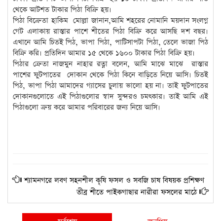
থেকে আটশত টাকার পিঠা বিক্রি হয়।
পিঠা বিক্রেতা হাকিম মোল্লা জানান,আমি শহরের নোমানি ময়দান সংলগ্ন
গেট এলাকায় রাস্তার পাশে শীতের পিঠা বিক্রি করে আসছি দশ বছর।
এখানে আমি চিতই পিঠ, ভাপা পিঠা, পাটিসাপটা পিঠা, তেলে ভাজা পিঠ
বিক্রি করি। প্রতিদিন আমার ১৫ থেকে ১৬০০ টাকার পিঠা বিক্রি হয়।
পিঠার ক্রেতা নাজমুন নাহার রত্না বলেন, আমি মাঝে মাঝে রাস্তার
পাশের ফুটপাতের দোকান থেকে পিঠা কিনে বাড়িতে নিয়ে আসি। চিতই
পিঠ, ভাপা পিঠা আমাদের গ্যাসের চুলায় ভালো হয় না। তাই ফুটপাতের
দোকানগুলোতে এই পিঠাগুলোর স্বাদ সুন্দরও চমৎকার। তাই আমি এই
পিঠাগুলো ক্রয় করে আমার পরিবারের জন্য নিয়ে আসি।
শ্যামনগরে লবণ সহনশীল কৃষি ফসল ও সবজি চাষ বিষয়ক প্রশিক্ষণ
তীব্র শীতে পাইকগাছার নারীরা ফসলের মাঠে