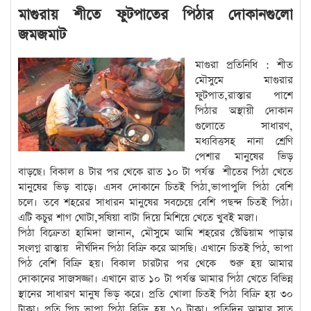
মাগুরায় শীতে ফুটপাতের পিঠার দোকানগুলো
জমজমাট
মাগুরা প্রতিনিধি : শীত
মৌসুমে মাগুরার
ফুটপাত,রাস্তার পাশে
পিঠার অস্থায়ী দোকান
গুলোতে সাধারণ,
মধ্যবিত্তসহ নানা শ্রেণি
পেশার মানুষের ভিড়
বাড়ছে। বিকাল ৪ টার পর থেকে রাত ১০ টা পর্যন্ত শীতের পিঠা খেতে
মানুষের ভিড় বাড়ে। এসব দোকানে চিতই পিঠা,ভাপাপুলি পিঠা বেশি
চলে। তবে শহরের সাধারন মানুষের সবচেয়ে বেশি পছন্দ চিতই পিঠা।
এটি কচুর শাগ ঘোটা,সষিয়া বাটা দিয়ে মিশিয়ে খেতে খুবই মজা।
পিঠা বিক্রেতা হামিদা জানান, মৌসুমে আমি শহরের স্টেডিয়াম পাড়ার
সংলগ্ন রাস্তায় দীর্ঘদিন পিঠা বিক্রি করে আসছি। এখানে চিতই পিঠ, ভাপা
পিঠ বেশি বিক্রি হয়। বিকাল চারটার পর থেকে শুরু হয় আমার
দোকানের সাজসজ্জা। এখানে রাত ১০ টা পর্যন্ত আমার পিঠা খেতে বিভিন্ন
স্থানের সাধারণ মানুষ ভিড় করে। প্রতি খোলা চিতই পিঠা বিক্রি হয় ৩০
টাকা। প্রতি পিচ ভাপা পিঠা বিক্রি হয় ১০ টাকা। প্রতিদিন আমার সাত