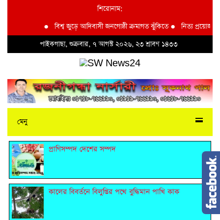
শিরোনাম:
●
বিশ্ব জুড়ে আদিবাসী জনগোষ্ঠী ক্রমাগত ঝুঁকিতে
●
নিত্য প্রয়োজনীয় দ্র
পাইকগাছা, শুক্রবার, ৭ আগস্ট ২০২৬, ২৩ শ্রাবণ ১৪৩৩
মেনু
প্রাণিসম্পদ দেশের সম্পদ
কালের বিবর্তনে বিলুপ্তির পথে বুদ্ধিমান পাখি কাক