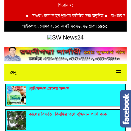
শিরোনাম:
●
মাগুরা জেলা আইন শৃঙ্খলা কমিটির সভা অনুষ্ঠিত
●
মাগুরায় আদিবা
পাইকগাছা, সোমবার, ১০ আগস্ট ২০২৬, ২৬ শ্রাবণ ১৪৩৩
মেনু
প্রাণিসম্পদ দেশের সম্পদ
কালের বিবর্তনে বিলুপ্তির পথে বুদ্ধিমান পাখি কাক