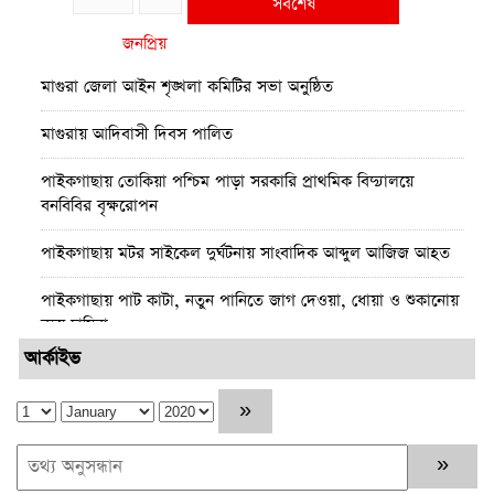
সর্বশেষ
জনপ্রিয়
মাগুরা জেলা আইন শৃঙ্খলা কমিটির সভা অনুষ্ঠিত
মাগুরায় আদিবাসী দিবস পালিত
পাইকগাছায় তোকিয়া পশ্চিম পাড়া সরকারি প্রাথমিক বিদ‍্যালয়ে
বনবিবির বৃক্ষরোপন
পাইকগাছায় মটর সাইকেল দুর্ঘটনায় সাংবাদিক আব্দুল আজিজ আহত
পাইকগাছায় পাট কাটা, নতুন পানিতে জাগ দেওয়া, ধোয়া ও শুকানোয়
ব্যস্ত চাষিরা
আর্কাইভ
পাইকগাছায় শ্মশানের কালী মন্দিরে দুঃসাহসিক চুরি
ডোরাকাটা মাল্টা
পাইকগাছায় নার্সারীতে গুটি কলম তৈরিতে ব্যস্ত শ্রমিক