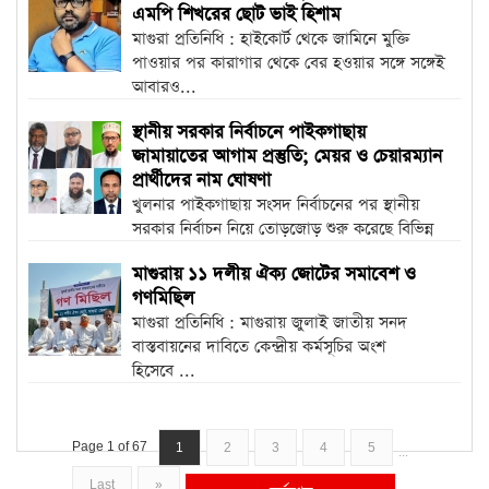
এমপি শিখরের ছোট ভাই হিশাম
মাগুরা প্রতিনিধি : হাইকোর্ট থেকে জামিনে মুক্তি
পাওয়ার পর কারাগার থেকে বের হওয়ার সঙ্গে সঙ্গেই
আবারও...
স্থানীয় সরকার নির্বাচনে পাইকগাছায়
জামায়াতের আগাম প্রস্তুতি; মেয়র ও চেয়ারম্যান
প্রার্থীদের নাম ঘোষণা
খুলনার পাইকগাছায় সংসদ নির্বাচনের পর স্থানীয়
সরকার নির্বাচন নিয়ে তোড়জোড় শুরু করেছে বিভিন্ন
রাজনৈতিক...
মাগুরায় ১১ দলীয় ঐক্য জোটের সমাবেশ ও
গণমিছিল
মাগুরা প্রতিনিধি : মাগুরায় জুলাই জাতীয় সনদ
বাস্তবায়নের দাবিতে কেন্দ্রীয় কর্মসূচির অংশ
হিসেবে ...
Page 1 of 67
1
2
3
4
5
...
Last
»